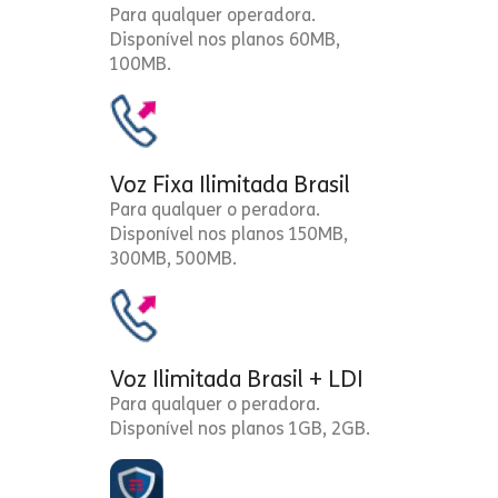
Para qualquer operadora.
Disponível nos planos 60MB,
100MB.
Voz Fixa Ilimitada Brasil
Para qualquer o peradora.
Disponível nos planos 150MB,
300MB, 500MB.
Voz Ilimitada Brasil + LDI
Para qualquer o peradora.
Disponível nos planos 1GB, 2GB.