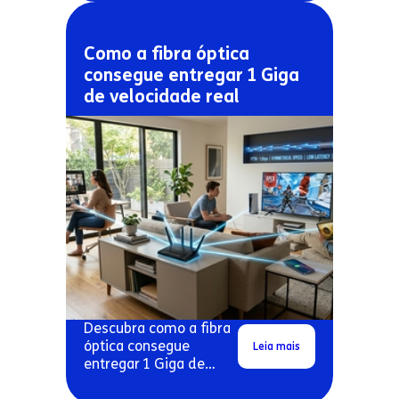
Como a fibra óptica
consegue entregar 1 Giga
de velocidade real
Descubra como a fibra
óptica consegue
Leia mais
entregar 1 Giga de
velocidade real em