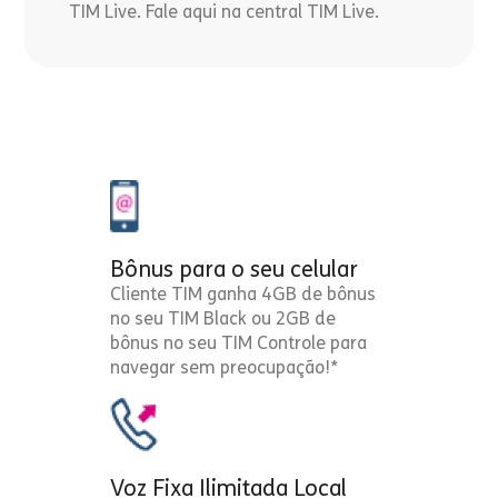
TIM Live. Fale aqui na central TIM Live.
Bônus para o seu celular
Cliente TIM ganha 4GB de bônus
no seu TIM Black ou 2GB de
bônus no seu TIM Controle para
navegar sem preocupação!*
Voz Fixa Ilimitada Local