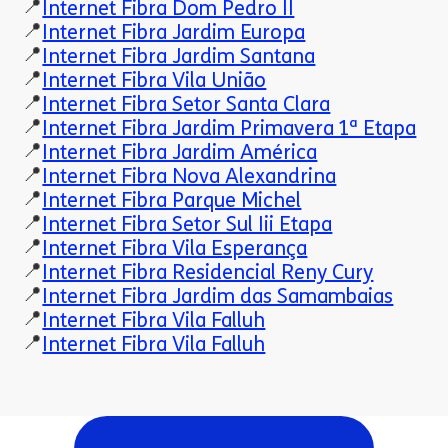
📍
Internet Fibra Dom Pedro II
📍
Internet Fibra Jardim Europa
📍
Internet Fibra Jardim Santana
📍
Internet Fibra Vila União
📍
Internet Fibra Setor Santa Clara
📍
Internet Fibra Jardim Primavera 1ª Etapa
📍
Internet Fibra Jardim América
📍
Internet Fibra Nova Alexandrina
📍
Internet Fibra Parque Michel
📍
Internet Fibra Setor Sul Iii Etapa
📍
Internet Fibra Vila Esperança
📍
Internet Fibra Residencial Reny Cury
📍
Internet Fibra Jardim das Samambaias
📍
Internet Fibra Vila Falluh
📍
Internet Fibra Vila Falluh