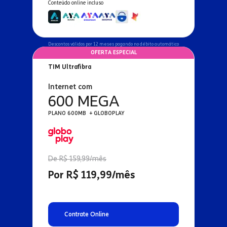
Conteúdo online incluso
Descontos válidos por 12 meses pagando no débito automático
OFERTA ESPECIAL
TIM Ultrafibra
Internet com
600 MEGA
PLANO 600MB + GLOBOPLAY
De R$ 159,99/mês
Por R$ 119,99/mês
Contrate Online