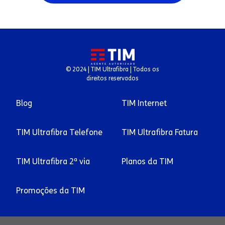
conexões residenciais.
© 2024 | TIM Ultrafibra | Todos os
direitos reservados
Blog
TIM Internet
TIM Ultrafibra Telefone
TIM Ultrafibra Fatura
TIM Ultrafibra 2ª via
Planos da TIM
Promoções da TIM