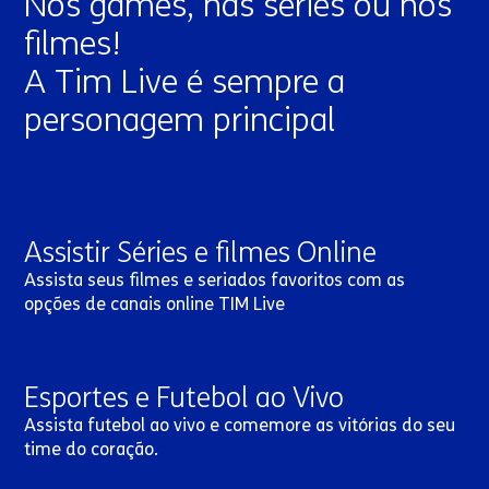
Nos games, nas séries ou nos
filmes!
A Tim Live é sempre a
personagem principal
Assistir Séries e filmes Online
Assista seus filmes e seriados favoritos com as
opções de canais online TIM Live
Esportes e Futebol ao Vivo
Assista futebol ao vivo e comemore as vitórias do seu
time do coração.