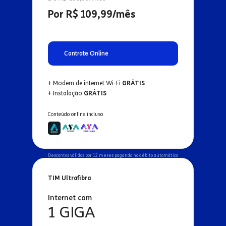
Por R$ 109,99/mês
Contrate Online
+ Modem de internet Wi-Fi
GRÁTIS
+ Instalação
GRÁTIS
Conteúdo online incluso
Descontos válidos por 12 meses pagando no débito automático
TIM Ultrafibra
Internet com
1 GIGA