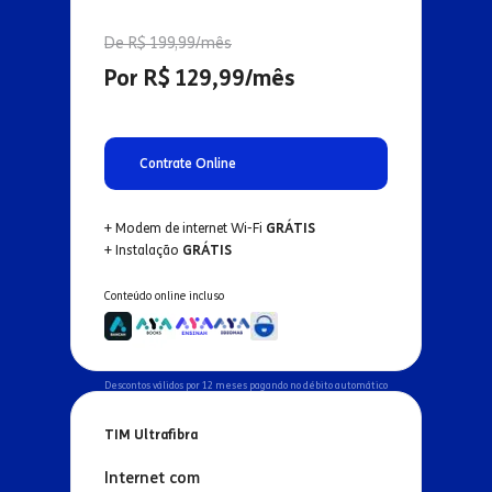
De R$ 199,99/mês
Por R$ 129,99/mês
Contrate Online
+ Modem de internet Wi-Fi
GRÁTIS
+ Instalação
GRÁTIS
Conteúdo online incluso
Descontos válidos por 12 meses pagando no débito automático
TIM Ultrafibra
Internet com