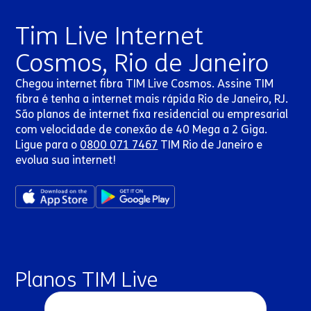
Tim Live Internet
Cosmos, Rio de Janeiro
Chegou internet fibra TIM Live Cosmos. Assine TIM
fibra é tenha a internet mais rápida Rio de Janeiro, RJ.
São planos de internet fixa residencial ou empresarial
com velocidade de conexão de 40 Mega a 2 Giga.
Ligue para o
0800 071 7467
TIM Rio de Janeiro e
evolua sua internet!
Planos TIM Live