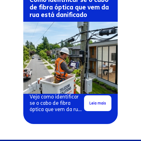
de fibra óptica que vem da
rua está danificado
Veja como identificar
se o cabo de fibra
Leia mais
óptica que vem da rua
pode estar danificado.