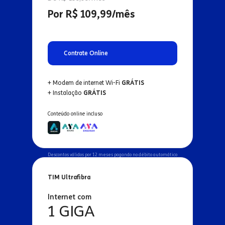
Por R$ 109,99/mês
Contrate Online
+ Modem de internet Wi-Fi
GRÁTIS
+ Instalação
GRÁTIS
Conteúdo online incluso
Descontos válidos por 12 meses pagando no débito automático
TIM Ultrafibra
Internet com
1 GIGA