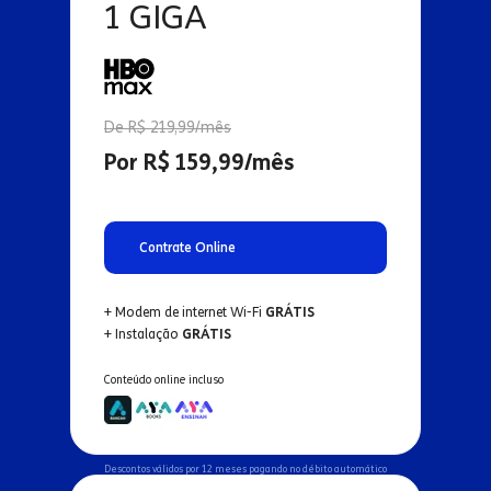
1 GIGA
De R$ 219,99/mês
Por R$ 159,99/mês
Contrate Online
+ Modem de internet Wi-Fi
GRÁTIS
+ Instalação
GRÁTIS
Conteúdo online incluso
Descontos válidos por 12 meses pagando no débito automático