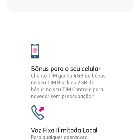
Bônus para o seu celular
Cliente TIM ganha 4GB de bônus
no seu TIM Black ou 2GB de
bônus no seu TIM Controle para
navegar sem preocupação!*
Voz Fixa Ilimitada Local
Para qualquer operadora.