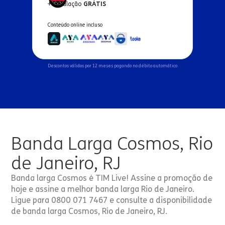
+ Instalação
GRÁTIS
Conteúdo online incluso
Descontos válidos por 12 meses pagando no débito automático
Banda Larga Cosmos, Rio
de Janeiro, RJ
Banda larga Cosmos é TIM Live! Assine a promoção de
hoje e assine a melhor banda larga Rio de Janeiro.
Ligue para 0800 071 7467 e consulte a disponibilidade
de banda larga Cosmos, Rio de Janeiro, RJ.