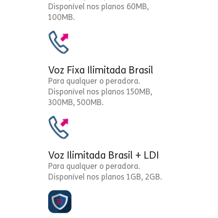
Disponível nos planos 60MB,
100MB.
Voz Fixa Ilimitada Brasil
Para qualquer o peradora.
Disponível nos planos 150MB,
300MB, 500MB.
Voz Ilimitada Brasil + LDI
Para qualquer o peradora.
Disponível nos planos 1GB, 2GB.