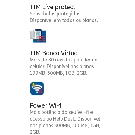
TIM Live protect
Seus dados protegidos.
Disponível em todos os planos.
TIM Banca Virtual
Mais de 80 revistas para ler no
celular. Disponível nos planos
100MB, 500MB, 1GB, 2GB.
Power Wi-fi
Mais potência do seu Wi-fi e
acesso ao Help Desk. Disponível
nos planos 300MB, 500MB, 1GB,
2GB.