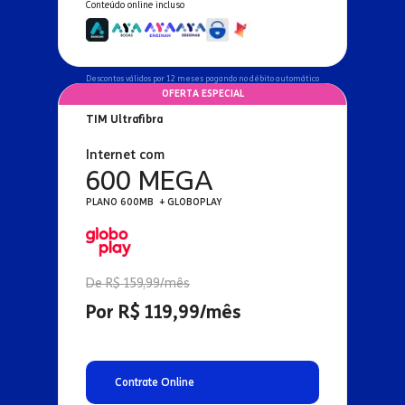
Conteúdo online incluso
Descontos válidos por 12 meses pagando no débito automático
OFERTA ESPECIAL
TIM Ultrafibra
Internet com
600 MEGA
PLANO 600MB + GLOBOPLAY
De R$ 159,99/mês
Por R$ 119,99/mês
Contrate Online