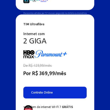
Descontos válidos por 12 meses pagando no débito automático
TIM Ultrafibra
Internet com
2 GIGA
De R$ 419,99/mês
Por R$ 369,99/mês
Contrate Online
+ Modem de internet WI-FI 7
GRÁTIS