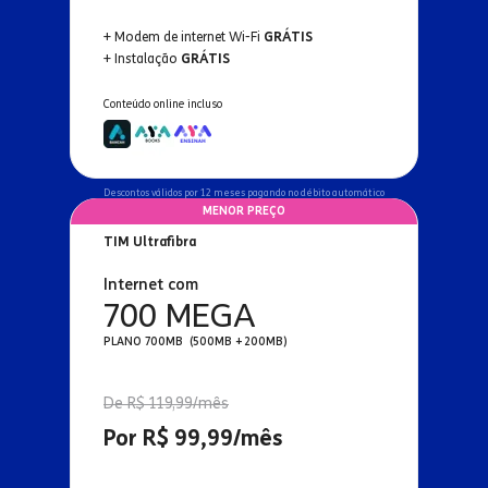
+ Modem de internet Wi-Fi
GRÁTIS
+ Instalação
GRÁTIS
Conteúdo online incluso
Descontos válidos por 12 meses pagando no débito automático
MENOR PREÇO
TIM Ultrafibra
Internet com
700 MEGA
PLANO 700MB (500MB + 200MB)
De R$ 119,99/mês
Por R$ 99,99/mês