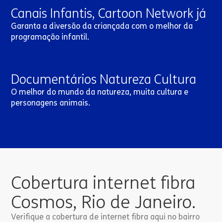
Canais Infantis, Cartoon Network já
Garanta a diversão da criançada com o melhor da
programação infantil.
Documentários Natureza Cultura
O melhor do mundo da natureza, muita cultura e
personagens animais.
Cobertura internet fibra
Cosmos, Rio de Janeiro.
Verifique a cobertura de internet fibra aqui no bairro