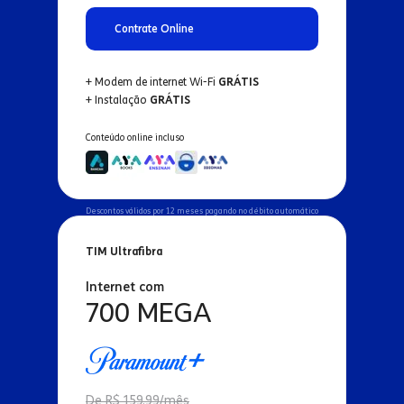
Contrate Online
+ Modem de internet Wi-Fi
GRÁTIS
+ Instalação
GRÁTIS
Conteúdo online incluso
Descontos válidos por 12 meses pagando no débito automático
TIM Ultrafibra
Internet com
700 MEGA
De R$ 159,99/mês