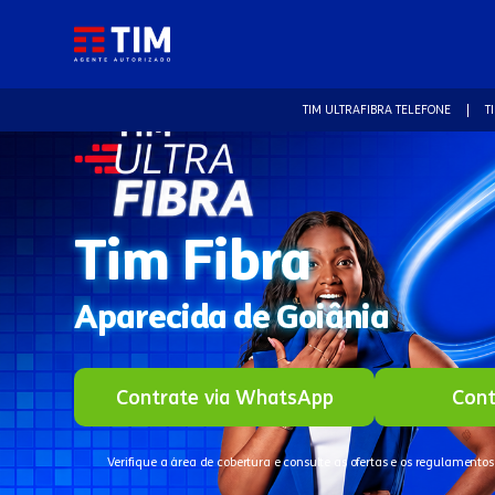
TIM ULTRAFIBRA TELEFONE
T
Tim Fibra
Aparecida de Goiânia
Contrate via WhatsApp
Cont
Verifique a área de cobertura e consulte as ofertas e os regulamentos