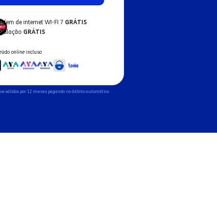
odem de internet WI-FI 7
GRÁTIS
nstalação
GRÁTIS
eúdo online incluso
os válidos por 12 meses pagando no débito automático