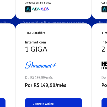
Conteúdo online incluso
Cont
tomático
Descontos válidos por 12 meses pagando no débito automático
Descont
TIM Ultrafibra
TIM
Internet com
Int
1 GIGA
2
De R$ 199,99/mês
De 
Por R$ 149,99/mês
Po
Contrate Online