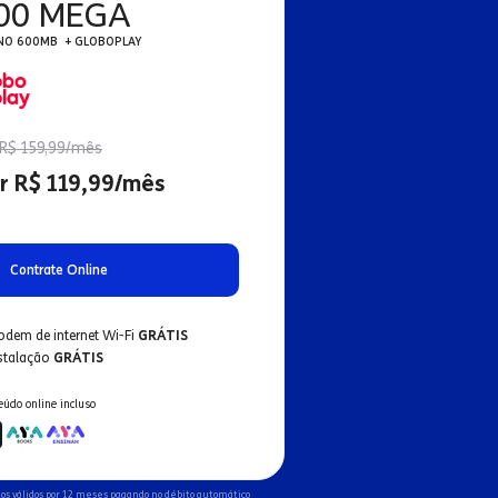
00 MEGA
NO 600MB + GLOBOPLAY
R$ 159,99/mês
r R$ 119,99/mês
Contrate Online
odem de internet Wi-Fi
GRÁTIS
nstalação
GRÁTIS
eúdo online incluso
os válidos por 12 meses pagando no débito automático