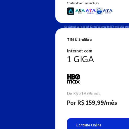
Conteúdo online incluso
Descontos válidos por 12 meses pagando no débito au
TIM Ultrafibra
Internet com
1 GIGA
De R$ 219,99/mês
Por R$ 159,99/mês
Contrate Online