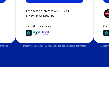
+ Modem de internet Wi-Fi
GRÁTIS
+ M
+ Instalação
GRÁTIS
+ I
Conteúdo online incluso
Cont
tomático
Descontos válidos por 12 meses pagando no débito automático
Descont