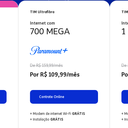
TIM Ultrafibra
TIM
Internet com
Int
700 MEGA
1
De R$ 159,99/mês
De 
Por R$ 109,99/mês
Po
Contrate Online
+ Modem de internet Wi-Fi
GRÁTIS
+ M
+ Instalação
GRÁTIS
+ I