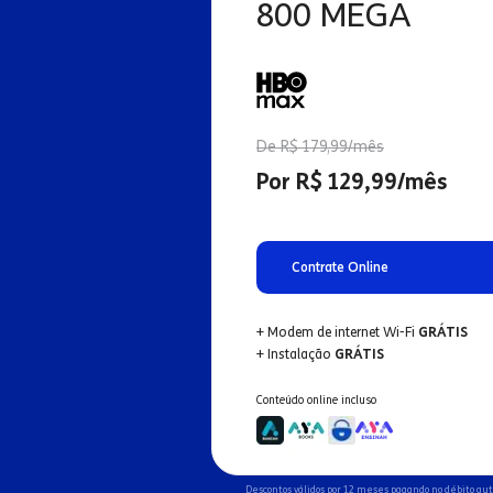
800 MEGA
De R$ 179,99/mês
Por R$ 129,99/mês
Contrate Online
+ Modem de internet Wi-Fi
GRÁTIS
+ Instalação
GRÁTIS
Conteúdo online incluso
Descontos válidos por 12 meses pagando no débito au