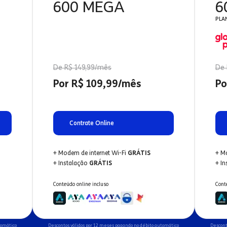
600 MEGA
6
PLA
De R$ 149,99/mês
De 
Por R$ 109,99/mês
Po
Contrate Online
+ Modem de internet Wi-Fi
GRÁTIS
+ M
+ Instalação
GRÁTIS
+ I
Conteúdo online incluso
Cont
tomático
Descontos válidos por 12 meses pagando no débito automático
Descont