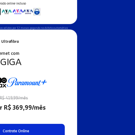
eúdo online incluso
os válidos por 12 meses pagando no débito automático
 Ultrafibra
ernet com
 GIGA
R$ 419,99/mês
r R$ 369,99/mês
Contrate Online