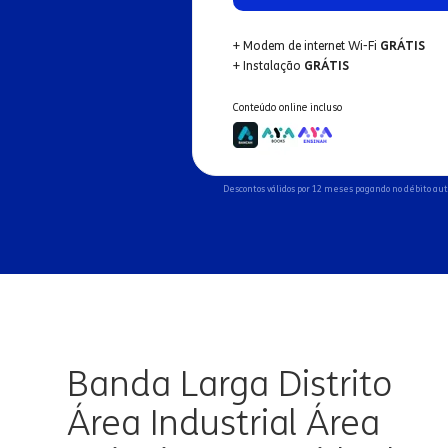
+ Modem de internet Wi-Fi
GRÁTIS
+ Instalação
GRÁTIS
Conteúdo online incluso
Descontos válidos por 12 meses pagando no débito au
Banda Larga Distrito
Área Industrial Área