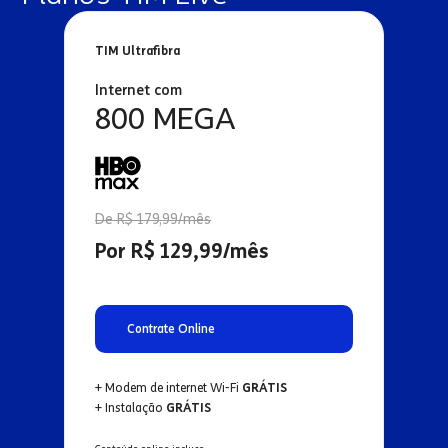
TIM Ultrafibra
Internet com
800 MEGA
De R$ 179,99/mês
Por R$ 129,99/mês
Contrate Online
+ Modem de internet Wi-Fi
GRÁTIS
+ Instalação
GRÁTIS