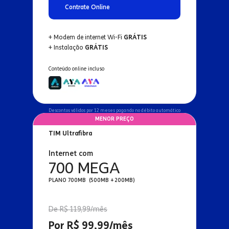
Contrate Online
+ Modem de internet Wi-Fi
GRÁTIS
+ Instalação
GRÁTIS
Conteúdo online incluso
Descontos válidos por 12 meses pagando no débito automático
MENOR PREÇO
TIM Ultrafibra
Internet com
700 MEGA
PLANO 700MB (500MB + 200MB)
De R$ 119,99/mês
Por R$ 99,99/mês