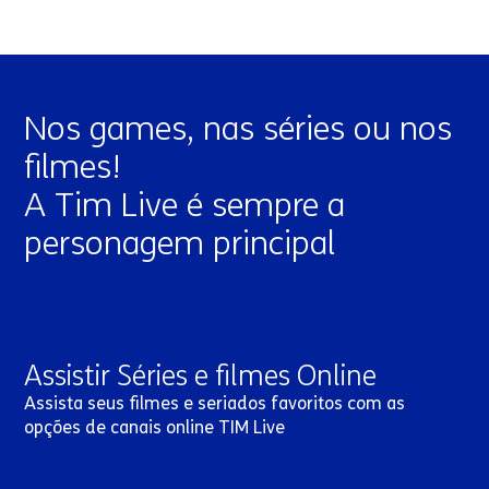
Nos games, nas séries ou nos
filmes!
A Tim Live é sempre a
personagem principal
Assistir Séries e filmes Online
Assista seus filmes e seriados favoritos com as
opções de canais online TIM Live