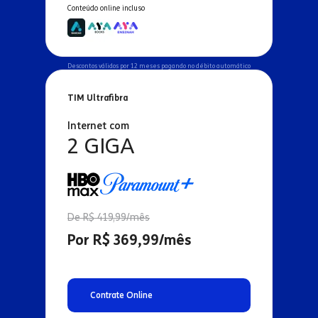
Conteúdo online incluso
Descontos válidos por 12 meses pagando no débito automático
TIM Ultrafibra
Internet com
2 GIGA
De R$ 419,99/mês
Por R$ 369,99/mês
Contrate Online