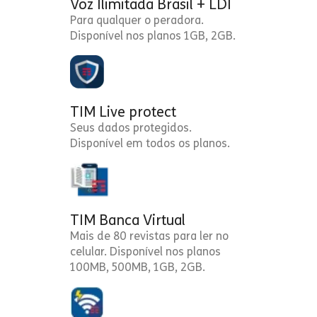
Voz Ilimitada Brasil + LDI
Para qualquer o peradora.
Disponível nos planos 1GB, 2GB.
TIM Live protect
Seus dados protegidos.
Disponível em todos os planos.
TIM Banca Virtual
Mais de 80 revistas para ler no
celular. Disponível nos planos
100MB, 500MB, 1GB, 2GB.