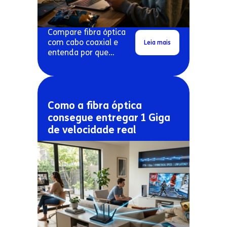
Compare fibra óptica
com cabo coaxial e
Leia mais
entenda por que
conexões antigas
costumam travar mais.
Como a fibra óptica
consegue entregar 1 Giga
de velocidade real