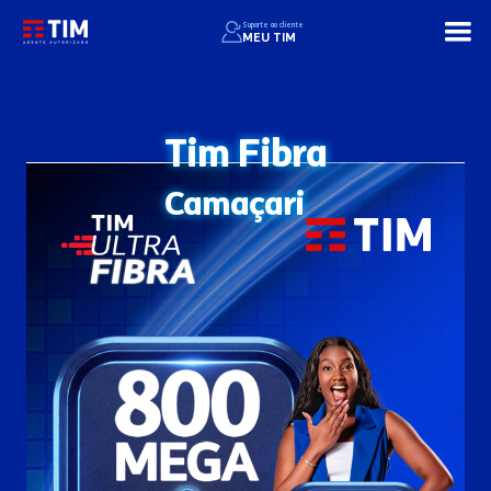
Suporte ao cliente
MEU TIM
Tim Fibra
Camaçari