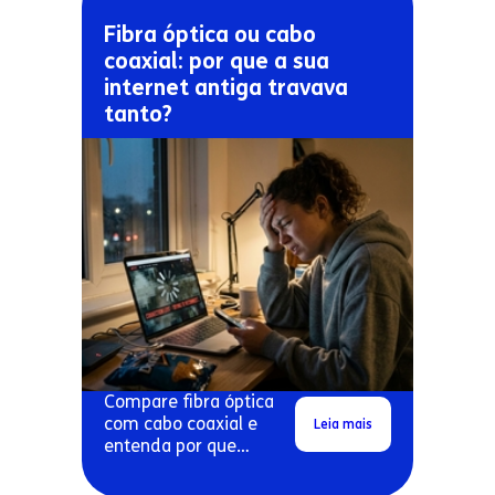
Fibra óptica ou cabo
coaxial: por que a sua
internet antiga travava
tanto?
Compare fibra óptica
com cabo coaxial e
Leia mais
entenda por que
conexões antigas
costumam travar mais.