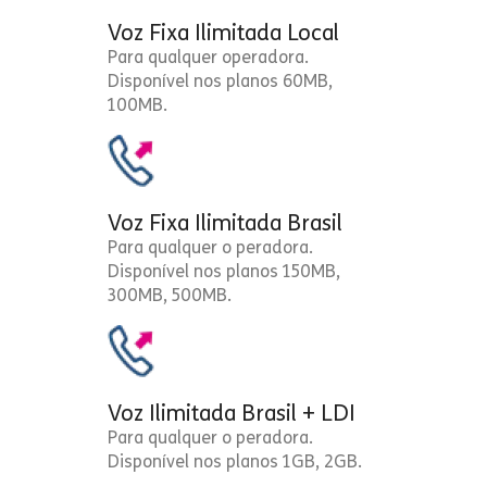
Voz Fixa Ilimitada Local
Para qualquer operadora.
Disponível nos planos 60MB,
100MB.
Voz Fixa Ilimitada Brasil
Para qualquer o peradora.
Disponível nos planos 150MB,
300MB, 500MB.
Voz Ilimitada Brasil + LDI
Para qualquer o peradora.
Disponível nos planos 1GB, 2GB.