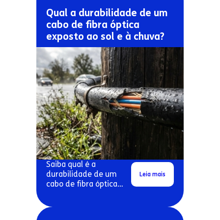
Qual a durabilidade de um
cabo de fibra óptica
exposto ao sol e à chuva?
Saiba qual é a
durabilidade de um
Leia mais
cabo de fibra óptica
exposto ao sol e à
chuva.