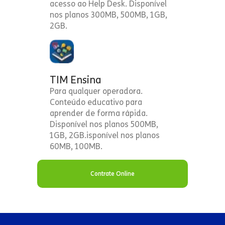
acesso ao Help Desk. Disponível
nos planos 300MB, 500MB, 1GB,
2GB.
TIM Ensina
Para qualquer operadora.
Conteúdo educativo para
aprender de forma rápida.
Disponível nos planos 500MB,
1GB, 2GB.isponível nos planos
60MB, 100MB.
Contrate Online