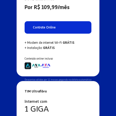
Por R$ 109,99/mês
Contrate Online
+ Modem de internet Wi-Fi
GRÁTIS
+ Instalação
GRÁTIS
Conteúdo online incluso
Descontos válidos por 12 meses pagando no débito automático
TIM Ultrafibra
Internet com
1 GIGA