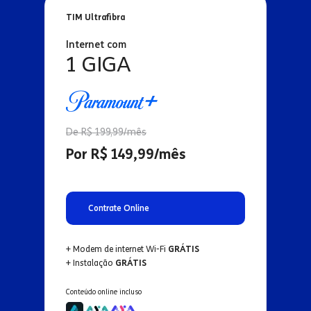
TIM Ultrafibra
Internet com
1 GIGA
De R$ 199,99/mês
Por R$ 149,99/mês
Contrate Online
+ Modem de internet Wi-Fi
GRÁTIS
+ Instalação
GRÁTIS
Conteúdo online incluso