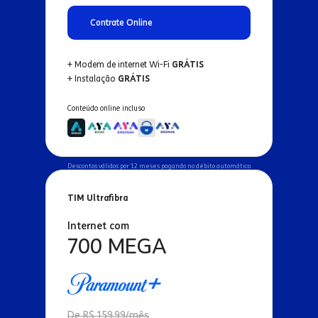
Contrate Online
+ Modem de internet Wi-Fi
GRÁTIS
+ Instalação
GRÁTIS
Conteúdo online incluso
Descontos válidos por 12 meses pagando no débito automático
TIM Ultrafibra
Internet com
700 MEGA
De R$ 159,99/mês