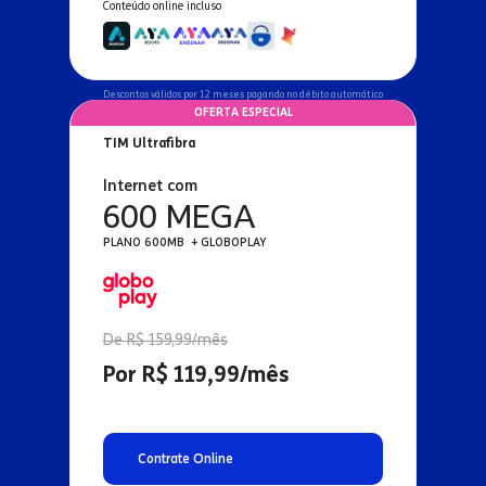
Conteúdo online incluso
Descontos válidos por 12 meses pagando no débito automático
OFERTA ESPECIAL
TIM Ultrafibra
Internet com
600 MEGA
PLANO 600MB + GLOBOPLAY
De R$ 159,99/mês
Por R$ 119,99/mês
Contrate Online