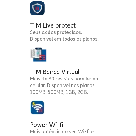
TIM Live protect
Seus dados protegidos.
Disponível em todos os planos.
TIM Banca Virtual
Mais de 80 revistas para ler no
celular. Disponível nos planos
100MB, 500MB, 1GB, 2GB.
Power Wi-fi
Mais potência do seu Wi-fi e