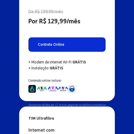
De R$ 199,99/mês
Por R$ 129,99/mês
Contrate Online
+ Modem de internet Wi-Fi
GRÁTIS
+ Instalação
GRÁTIS
Conteúdo online incluso
Descontos válidos por 12 meses pagando no débito automático
TIM Ultrafibra
Internet com