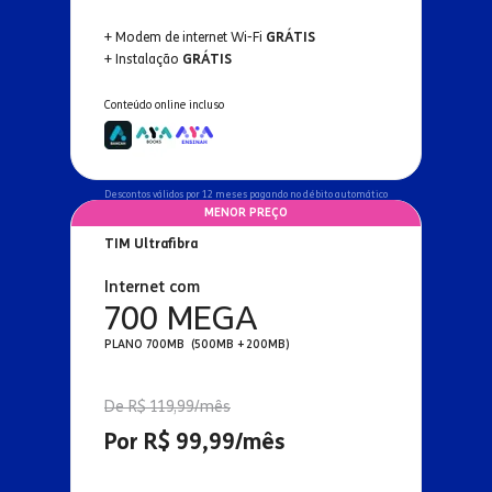
+ Modem de internet Wi-Fi
GRÁTIS
+ Instalação
GRÁTIS
Conteúdo online incluso
Descontos válidos por 12 meses pagando no débito automático
MENOR PREÇO
TIM Ultrafibra
Internet com
700 MEGA
PLANO 700MB (500MB + 200MB)
De R$ 119,99/mês
Por R$ 99,99/mês