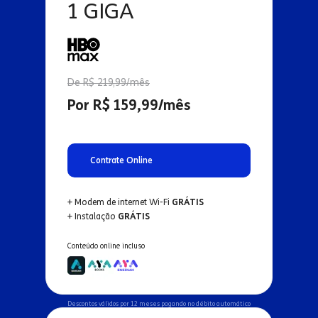
1 GIGA
De R$ 219,99/mês
Por R$ 159,99/mês
Contrate Online
+ Modem de internet Wi-Fi
GRÁTIS
+ Instalação
GRÁTIS
Conteúdo online incluso
Descontos válidos por 12 meses pagando no débito automático