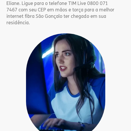
Eliane. Ligue para o telefone TIM Live 0800 071
7467 com seu CEP em mãos e torça para a melhor
internet fibra São Gonçalo ter chegado em sua
residência.