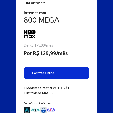
TIM Ultrafibra
Internet com
800 MEGA
De R$ 179,99/mês
Por R$ 129,99/mês
Contrate Online
+ Modem de internet Wi-Fi
GRÁTIS
+ Instalação
GRÁTIS
Conteúdo online incluso