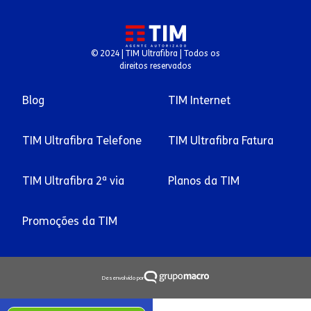
© 2024 | TIM Ultrafibra | Todos os
direitos reservados
Blog
TIM Internet
TIM Ultrafibra Telefone
TIM Ultrafibra Fatura
TIM Ultrafibra 2ª via
Planos da TIM
Promoções da TIM
Desenvolvido por