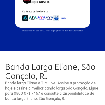
+ Instalação
GRÁTIS
Conteúdo online incluso
Descontos válidos por 12 meses pagando no débito automático
Banda Larga Eliane, São
Gonçalo, RJ
Banda larga Eliane é TIM Live! Assine a promoção de
hoje e assine a melhor banda larga São Gonçalo. Ligue
para 0800 071 7467 e consulte a disponibilidade de
banda larga Eliane, São Gonçalo, RJ.