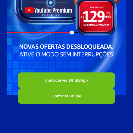
Contrate via WhatsApp
Contrate Online