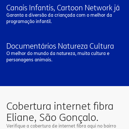
Canais Infantis, Cartoon Network já
Garanta a diversão da criançada com o melhor da
programação infantil.
Documentários Natureza Cultura
O melhor do mundo da natureza, muita cultura e
personagens animais.
Cobertura internet fibra
Eliane, São Gonçalo.
Verifique a cobertura de internet fibra aqui no bairro