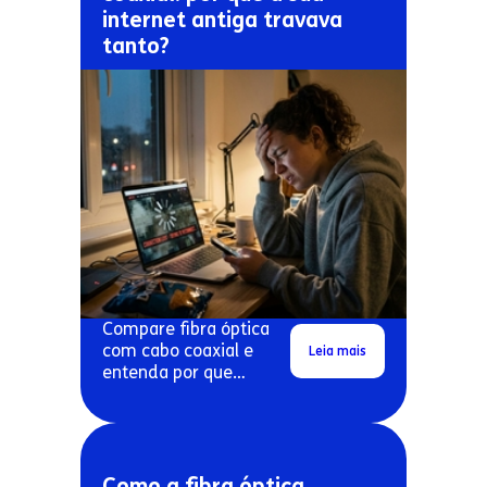
internet antiga travava
tanto?
Compare fibra óptica
com cabo coaxial e
Leia mais
entenda por que
conexões antigas
costumam travar mais.
Como a fibra óptica