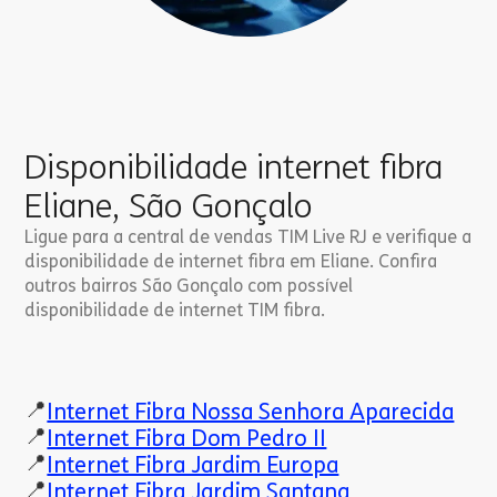
Disponibilidade internet fibra
Eliane, São Gonçalo
Ligue para a central de vendas TIM Live RJ e verifique a
disponibilidade de internet fibra em Eliane. Confira
outros bairros São Gonçalo com possível
disponibilidade de internet TIM fibra.
📍
Internet Fibra Nossa Senhora Aparecida
📍
Internet Fibra Dom Pedro II
📍
Internet Fibra Jardim Europa
📍
Internet Fibra Jardim Santana