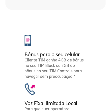
Bônus para o seu celular
Cliente TIM ganha 4GB de bônus
no seu TIM Black ou 2GB de
bônus no seu TIM Controle para
navegar sem preocupação!*
Voz Fixa Ilimitada Local
Para qualquer operadora.