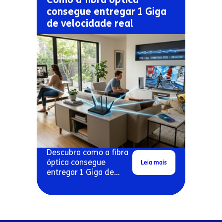
consegue entregar 1 Giga
de velocidade real
Descubra como a fibra
óptica consegue
Leia mais
entregar 1 Giga de
velocidade real em
conexões residenciais.