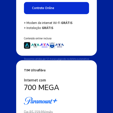
Contrate Online
+ Modem de internet Wi-Fi
GRÁTIS
+ Instalação
GRÁTIS
Conteúdo online incluso
Descontos válidos por 12 meses pagando no débito automático
TIM Ultrafibra
Internet com
700 MEGA
De R$ 159,99/mês