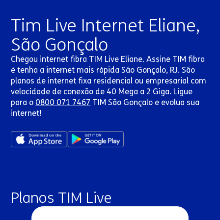
Tim Live Internet Eliane,
São Gonçalo
Chegou internet fibra TIM Live Eliane. Assine TIM fibra
é tenha a internet mais rápida São Gonçalo, RJ. São
planos de internet fixa residencial ou empresarial com
velocidade de conexão de 40 Mega a 2 Giga. Ligue
para o
0800 071 7467
TIM São Gonçalo e evolua sua
internet!
Planos TIM Live