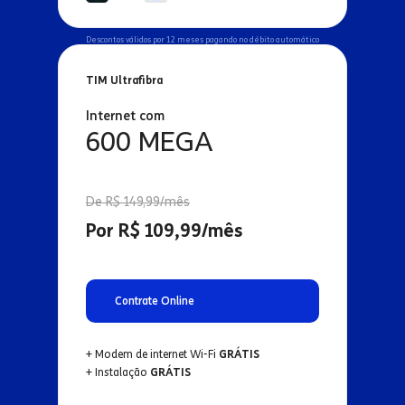
Descontos válidos por 12 meses pagando no débito automático
TIM Ultrafibra
Internet com
600 MEGA
De R$ 149,99/mês
Por R$ 109,99/mês
Contrate Online
+ Modem de internet Wi-Fi
GRÁTIS
+ Instalação
GRÁTIS