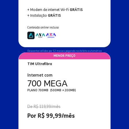
+ Modem de internet Wi-Fi
GRÁTIS
+ Instalação
GRÁTIS
Conteúdo online incluso
Descontos válidos por 12 meses pagando no débito automático
MENOR PREÇO
TIM Ultrafibra
Internet com
700 MEGA
PLANO 700MB (500MB + 200MB)
De R$ 119,99/mês
Por R$ 99,99/mês