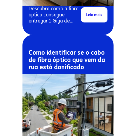
Descubra como a fibra
óptica consegue
Leia mais
entregar 1 Giga de
velocidade real em
conexões residenciais.
Como identificar se o cabo
de fibra óptica que vem da
rua está danificado