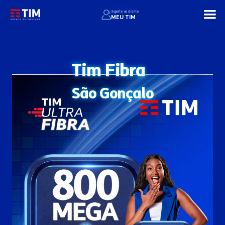
Suporte ao cliente
MEU TIM
Tim Fibra
São Gonçalo