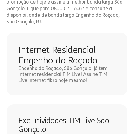
promoção de hoje e assine a melhor banda larga São
Gonçalo. Ligue para 0800 071 7467 e consulte a
disponibilidade de banda larga Engenho do Roçado,
São Gonçalo, RJ.
Internet Residencial
Engenho do Roçado
Engenho do Roçado, São Gonçalo, já tem
internet residencial TIM Live! Assine TIM
Live internet fibra hoje mesmo!
Exclusividades TIM Live São
Gonçalo