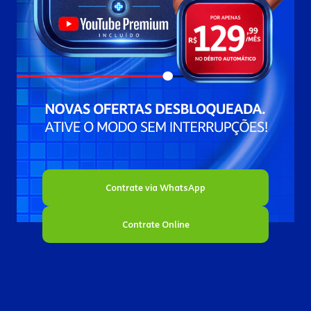
Contrate via WhatsApp
Contrate Online