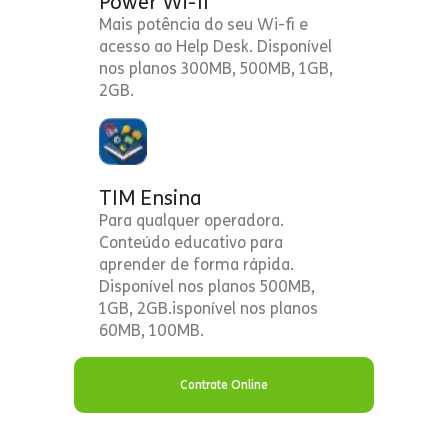
Power Wi-fi
Mais potência do seu Wi-fi e
acesso ao Help Desk. Disponível
nos planos 300MB, 500MB, 1GB,
2GB.
TIM Ensina
Para qualquer operadora.
Conteúdo educativo para
aprender de forma rápida.
Disponível nos planos 500MB,
1GB, 2GB.isponível nos planos
60MB, 100MB.
Contrate Online