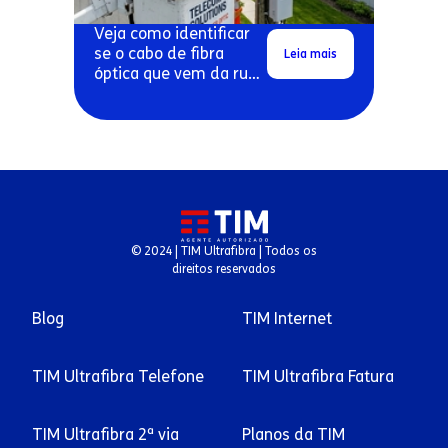
Veja como identificar
se o cabo de fibra
Leia mais
óptica que vem da rua
pode estar danificado.
© 2024 | TIM Ultrafibra | Todos os
direitos reservados
Blog
TIM Internet
TIM Ultrafibra Telefone
TIM Ultrafibra Fatura
TIM Ultrafibra 2ª via
Planos da TIM