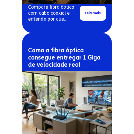
Compare fibra óptica
com cabo coaxial e
Leia mais
entenda por que
conexões antigas
costumam travar mais.
Como a fibra óptica
consegue entregar 1 Giga
de velocidade real