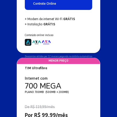
Contrate Online
+ Modem de internet Wi-Fi
GRÁTIS
+ Instalação
GRÁTIS
Conteúdo online incluso
Descontos válidos por 12 meses pagando no débito automático
MENOR PREÇO
TIM Ultrafibra
Internet com
700 MEGA
PLANO 700MB (500MB + 200MB)
De R$ 119,99/mês
Por R$ 99,99/mês