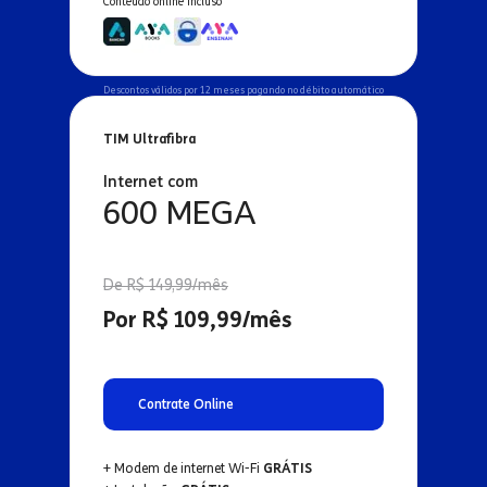
Conteúdo online incluso
Descontos válidos por 12 meses pagando no débito automático
TIM Ultrafibra
Internet com
600 MEGA
De R$ 149,99/mês
Por R$ 109,99/mês
Contrate Online
+ Modem de internet Wi-Fi
GRÁTIS