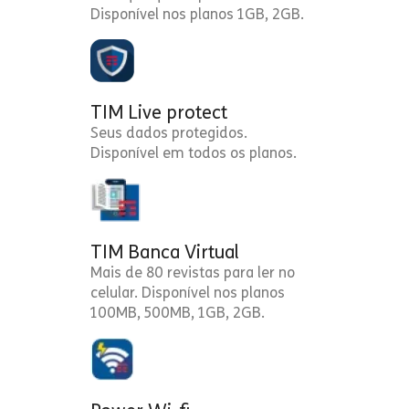
Disponível nos planos 1GB, 2GB.
TIM Live protect
Seus dados protegidos.
Disponível em todos os planos.
TIM Banca Virtual
Mais de 80 revistas para ler no
celular. Disponível nos planos
100MB, 500MB, 1GB, 2GB.