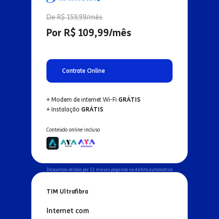
De R$ 159,99/mês
Por R$ 109,99/mês
Contrate Online
+ Modem de internet Wi-Fi
GRÁTIS
+ Instalação
GRÁTIS
Conteúdo online incluso
Descontos válidos por 12 meses pagando no débito automático
TIM Ultrafibra
Internet com