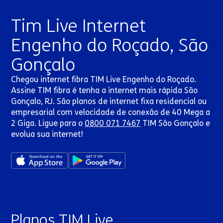
Tim Live Internet
Engenho do Roçado, São
Gonçalo
Chegou internet fibra TIM Live Engenho do Roçado.
Assine TIM fibra é tenha a internet mais rápida São
Gonçalo, RJ. São planos de internet fixa residencial ou
empresarial com velocidade de conexão de 40 Mega a
2 Giga. Ligue para o
0800 071 7467
TIM São Gonçalo e
evolua sua internet!
Planos TIM Live