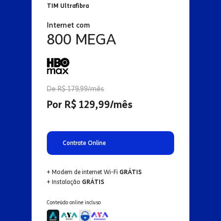
TIM Ultrafibra
Internet com
800 MEGA
De R$ 179,99/mês
Por R$ 129,99/mês
Contrate Online
+ Modem de internet Wi-Fi
GRÁTIS
+ Instalação
GRÁTIS
Conteúdo online incluso