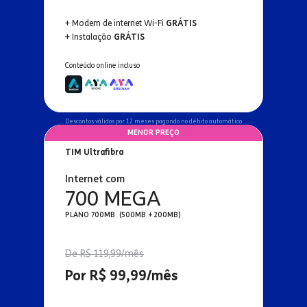
+ Modem de internet Wi-Fi
GRÁTIS
+ Instalação
GRÁTIS
Conteúdo online incluso
Descontos válidos por 12 meses pagando no débito automático
MENOR PREÇO
TIM Ultrafibra
Internet com
700 MEGA
PLANO 700MB (500MB + 200MB)
De R$ 119,99/mês
Por R$ 99,99/mês