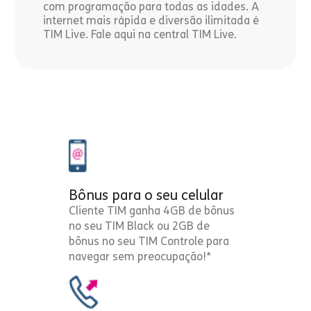
com programação para todas as idades. A
internet mais rápida e diversão ilimitada é
TIM Live. Fale aqui na central TIM Live.
Bônus para o seu celular
Cliente TIM ganha 4GB de bônus
no seu TIM Black ou 2GB de
bônus no seu TIM Controle para
navegar sem preocupação!*