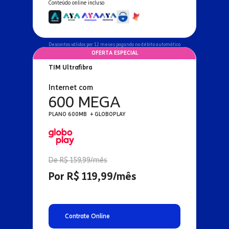
Conteúdo online incluso
Descontos válidos por 12 meses pagando no débito automático
OFERTA ESPECIAL
TIM Ultrafibra
Internet com
600 MEGA
PLANO 600MB + GLOBOPLAY
De R$ 159,99/mês
Por R$ 119,99/mês
Contrate Online