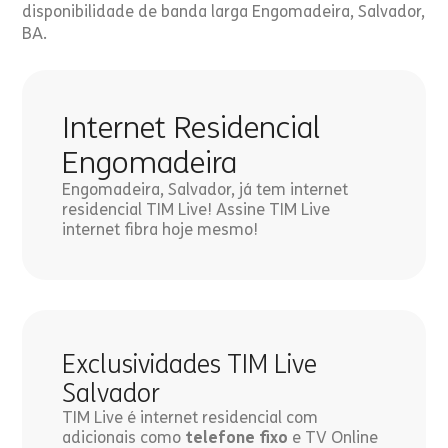
disponibilidade de banda larga Engomadeira, Salvador,
BA.
Internet Residencial
Engomadeira
Engomadeira, Salvador, já tem internet
residencial TIM Live! Assine TIM Live
internet fibra hoje mesmo!
Exclusividades TIM Live
Salvador
TIM Live é internet residencial com
adicionais como
telefone fixo
e TV Online