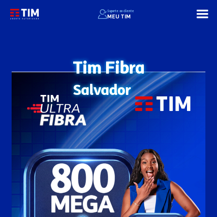
Suporte ao cliente
MEU TIM
Tim Fibra
Salvador