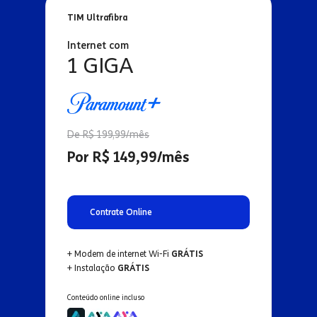
TIM Ultrafibra
Internet com
1 GIGA
De R$ 199,99/mês
Por R$ 149,99/mês
Contrate Online
+ Modem de internet Wi-Fi
GRÁTIS
+ Instalação
GRÁTIS
Conteúdo online incluso