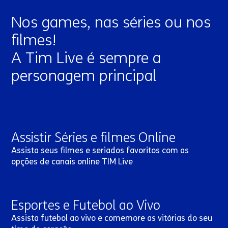
Nos games, nas séries ou nos
filmes!
A Tim Live é sempre a
personagem principal
Assistir Séries e filmes Online
Assista seus filmes e seriados favoritos com as
opções de canais online TIM Live
Esportes e Futebol ao Vivo
Assista futebol ao vivo e comemore as vitórias do seu