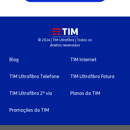
© 2024 | TIM Ultrafibra | Todos os
direitos reservados
Blog
TIM Internet
TIM Ultrafibra Telefone
TIM Ultrafibra Fatura
TIM Ultrafibra 2ª via
Planos da TIM
Promoções da TIM