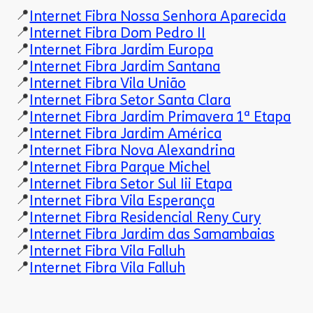
📍
Internet Fibra Nossa Senhora Aparecida
📍
Internet Fibra Dom Pedro II
📍
Internet Fibra Jardim Europa
📍
Internet Fibra Jardim Santana
📍
Internet Fibra Vila União
📍
Internet Fibra Setor Santa Clara
📍
Internet Fibra Jardim Primavera 1ª Etapa
📍
Internet Fibra Jardim América
📍
Internet Fibra Nova Alexandrina
📍
Internet Fibra Parque Michel
📍
Internet Fibra Setor Sul Iii Etapa
📍
Internet Fibra Vila Esperança
📍
Internet Fibra Residencial Reny Cury
📍
Internet Fibra Jardim das Samambaias
📍
Internet Fibra Vila Falluh
📍
Internet Fibra Vila Falluh