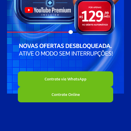
Contrate via WhatsApp
Contrate Online