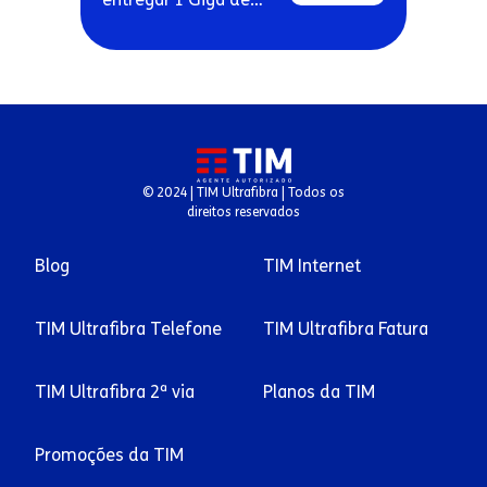
velocidade real em
conexões residenciais.
© 2024 | TIM Ultrafibra | Todos os
direitos reservados
Blog
TIM Internet
TIM Ultrafibra Telefone
TIM Ultrafibra Fatura
TIM Ultrafibra 2ª via
Planos da TIM
Promoções da TIM