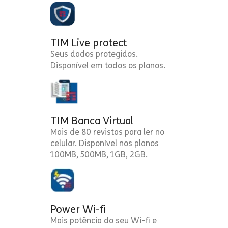
TIM Live protect
Seus dados protegidos.
Disponível em todos os planos.
TIM Banca Virtual
Mais de 80 revistas para ler no
celular. Disponível nos planos
100MB, 500MB, 1GB, 2GB.
Power Wi-fi
Mais potência do seu Wi-fi e