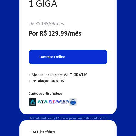
1 GIGA
De R$ 199,99/mês
Por R$ 129,99/mês
Contrate Online
+ Modem de internet Wi-Fi
GRÁTIS
+ Instalação
GRÁTIS
Conteúdo online incluso
Descontos válidos por 12 meses pagando no débito automático
TIM Ultrafibra