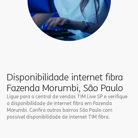
Disponibilidade internet fibra
Fazenda Morumbi, São Paulo
Ligue para a central de vendas TIM Live SP e verifique
a disponibilidade de internet fibra em Fazenda
Morumbi. Confira outros bairros São Paulo com
possível disponibilidade de internet TIM fibra.