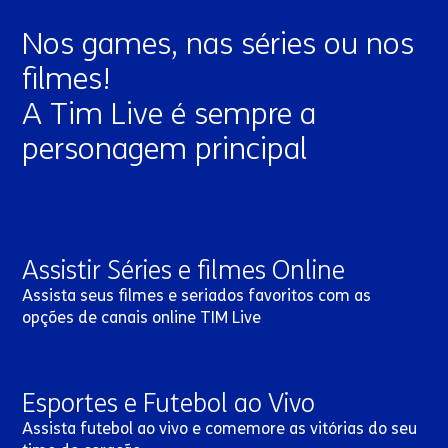
Nos games, nas séries ou nos
filmes!
A Tim Live é sempre a
personagem principal
Assistir Séries e filmes Online
Assista seus filmes e seriados favoritos com as
opções de canais online TIM Live
Esportes e Futebol ao Vivo
Assista futebol ao vivo e comemore as vitórias do seu