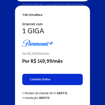
Descontos válidos por 12 meses pagando no débito automático
TIM Ultrafibra
Internet com
1 GIGA
De R$ 199,99/mês
Por R$ 149,99/mês
Contrate Online
+ Modem de internet Wi-Fi
GRÁTIS
+ Instalação
GRÁTIS