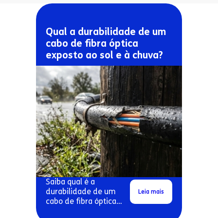
Qual a durabilidade de um
cabo de fibra óptica
exposto ao sol e à chuva?
Saiba qual é a
durabilidade de um
Leia mais
cabo de fibra óptica
exposto ao sol e à