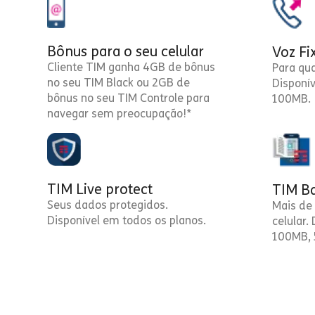
Bônus para o seu celular
Voz Fi
Cliente TIM ganha 4GB de bônus
Para qu
no seu TIM Black ou 2GB de
Disponí
bônus no seu TIM Controle para
100MB.
navegar sem preocupação!*
TIM Live protect
TIM Ba
Seus dados protegidos.
Mais de 
Disponível em todos os planos.
celular.
100MB, 