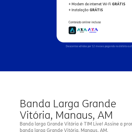
+ Modem de internet Wi-Fi
GRÁTIS
+ Instalação
GRÁTIS
Conteúdo online incluso
Descontos válidos por 12 meses pagando no débito au
Banda Larga Grande
Vitória, Manaus, AM
Banda larga Grande Vitória é TIM Live! Assine a pr
banda larga Grande Vitória, Manaus, AM.