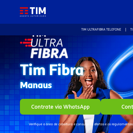
TIM ULTRAFIBRA TELEFONE
T
Tim Fibra
Manaus
Contrate via WhatsApp
Cont
Verifique a área de cobertura e consulte as ofertas e os regulamentos