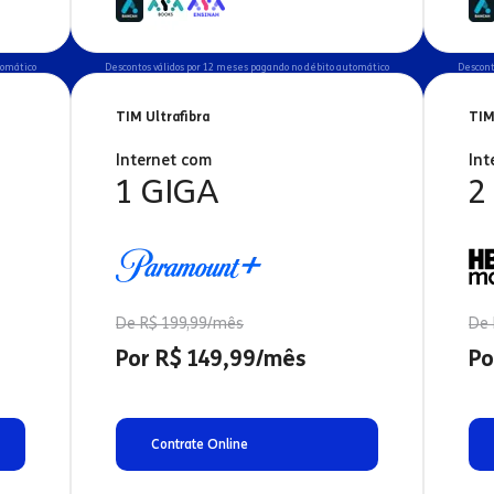
tomático
Descontos válidos por 12 meses pagando no débito automático
Descont
TIM Ultrafibra
TIM
Internet com
Int
1 GIGA
2
De R$ 199,99/mês
De 
Por R$ 149,99/mês
Po
Contrate Online