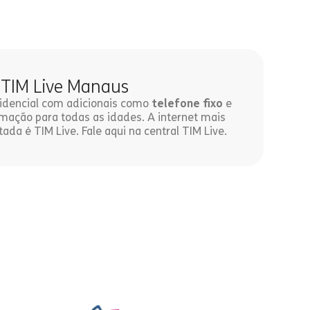
 TIM Live Manaus
esidencial com adicionais como
telefone fixo
e
ação para todas as idades. A internet mais
tada é TIM Live. Fale aqui na central TIM Live.