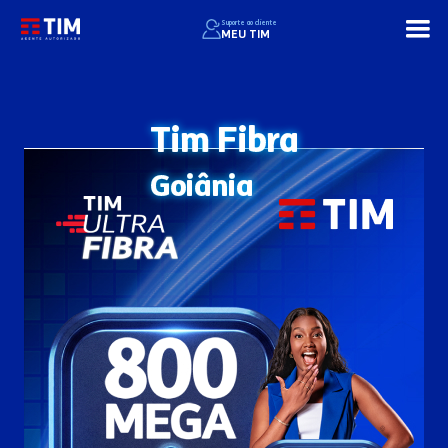
Suporte ao cliente
MEU TIM
Tim Fibra
Goiânia