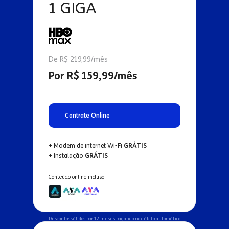
1 GIGA
De R$ 219,99/mês
Por R$ 159,99/mês
Contrate Online
+ Modem de internet Wi-Fi
GRÁTIS
+ Instalação
GRÁTIS
Conteúdo online incluso
Descontos válidos por 12 meses pagando no débito automático