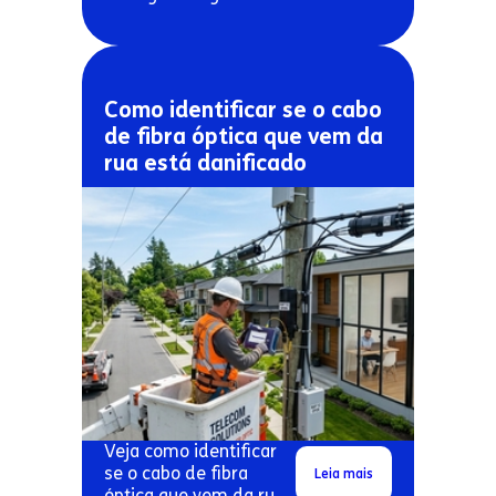
velocidade real em
conexões residenciais.
Como identificar se o cabo
de fibra óptica que vem da
rua está danificado
Veja como identificar
se o cabo de fibra
Leia mais
óptica que vem da rua