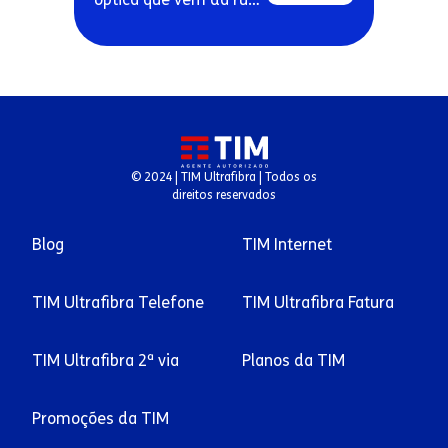
pode estar danificado.
© 2024 | TIM Ultrafibra | Todos os
direitos reservados
Blog
TIM Internet
TIM Ultrafibra Telefone
TIM Ultrafibra Fatura
TIM Ultrafibra 2ª via
Planos da TIM
Promoções da TIM