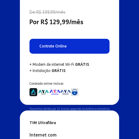
De R$ 199,99/mês
Por R$ 129,99/mês
Contrate Online
+ Modem de internet Wi-Fi
GRÁTIS
+ Instalação
GRÁTIS
Conteúdo online incluso
Descontos válidos por 12 meses pagando no débito automático
TIM Ultrafibra
Internet com