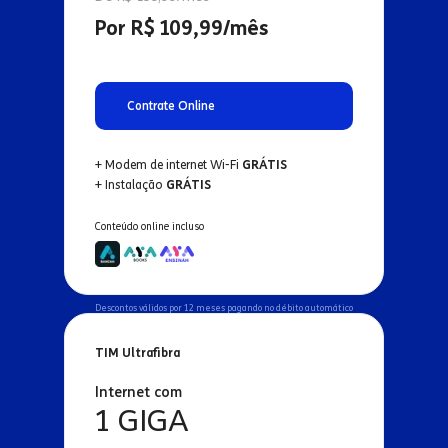
Por R$ 109,99/mês
Contrate Online
+ Modem de internet Wi-Fi
GRÁTIS
+ Instalação
GRÁTIS
Conteúdo online incluso
Descontos válidos por 12 meses pagando no débito automático
TIM Ultrafibra
Internet com
1 GIGA