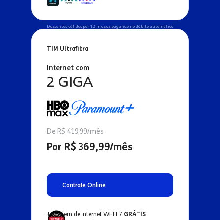
Descontos válidos por 12 meses pagando no débito automático
TIM Ultrafibra
Internet com
2 GIGA
De R$ 419,99/mês
Por R$ 369,99/mês
Contrate Online
+ Modem de internet WI-FI 7
GRÁTIS