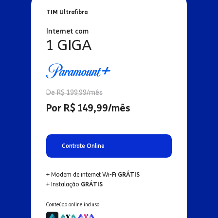
TIM Ultrafibra
Internet com
1 GIGA
De R$ 199,99/mês
Por R$ 149,99/mês
Contrate Online
+ Modem de internet Wi-Fi
GRÁTIS
+ Instalação
GRÁTIS
Conteúdo online incluso