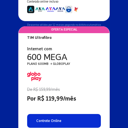
Conteúdo online incluso
Descontos válidos por 12 meses pagando no débito automático
OFERTA ESPECIAL
TIM Ultrafibra
Internet com
600 MEGA
PLANO 600MB + GLOBOPLAY
De R$ 159,99/mês
Por R$ 119,99/mês
Contrate Online