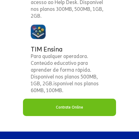
acesso ao Help Desk. Disponível
nos planos 300MB, 500MB, 1GB,
2GB.
TIM Ensina
Para qualquer operadora.
Conteúdo educativo para
aprender de forma rápida.
Disponível nos planos 500MB,
1GB, 2GB.isponível nos planos
60MB, 100MB.
Contrate Online