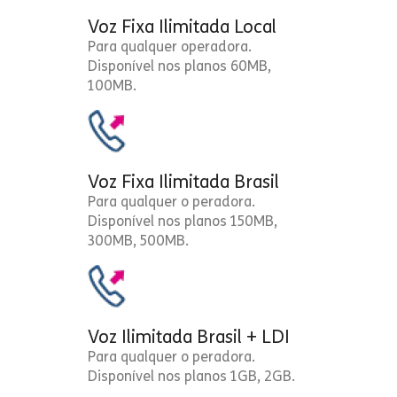
Voz Fixa Ilimitada Local
Para qualquer operadora.
Disponível nos planos 60MB,
100MB.
Voz Fixa Ilimitada Brasil
Para qualquer o peradora.
Disponível nos planos 150MB,
300MB, 500MB.
Voz Ilimitada Brasil + LDI
Para qualquer o peradora.
Disponível nos planos 1GB, 2GB.