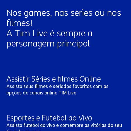
Nos games, nas séries ou nos
filmes!
A Tim Live é sempre a
personagem principal
Assistir Séries e filmes Online
Assista seus filmes e seriados favoritos com as
opções de canais online TIM Live
Esportes e Futebol ao Vivo
Assista futebol ao vivo e comemore as vitórias do seu