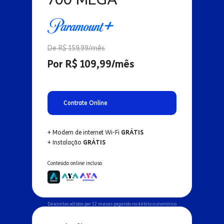
De R$ 159,99/mês
Por R$ 109,99/mês
Contrate Online
+ Modem de internet Wi-Fi
GRÁTIS
+ Instalação
GRÁTIS
Conteúdo online incluso
Descontos válidos por 12 meses pagando no débito automático