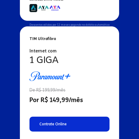
Descontos válidos por 12 meses pagando no débito automático
TIM Ultrafibra
Internet com
1 GIGA
De R$ 199,99/mês
Por R$ 149,99/mês
Contrate Online