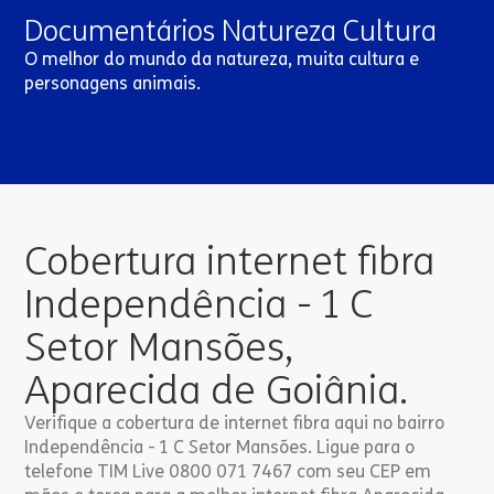
Documentários Natureza Cultura
O melhor do mundo da natureza, muita cultura e
personagens animais.
Cobertura internet fibra
Independência - 1 C
Setor Mansões,
Aparecida de Goiânia.
Verifique a cobertura de internet fibra aqui no bairro
Independência - 1 C Setor Mansões. Ligue para o
telefone TIM Live 0800 071 7467 com seu CEP em