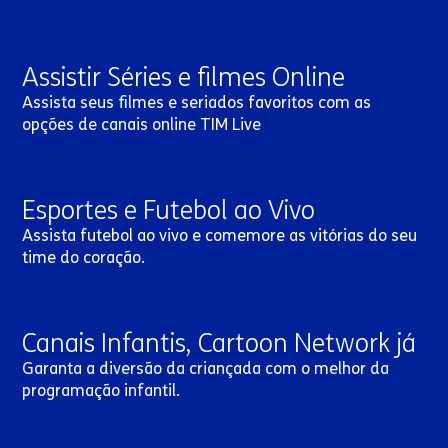
Assistir Séries e filmes Online
Assista seus filmes e seriados favoritos com as
opções de canais online TIM Live
Esportes e Futebol ao Vivo
Assista futebol ao vivo e comemore as vitórias do seu
time do coração.
Canais Infantis, Cartoon Network já
Garanta a diversão da criançada com o melhor da
programação infantil.