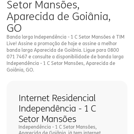
Setor Mansões,
Aparecida de Goiânia,
GO
Banda larga Independência - 1 C Setor Mansões é TIM
Live! Assine a promoção de hoje e assine a melhor
banda larga Aparecida de Goiânia. Ligue para 0800
071 7467 e consulte a disponibilidade de banda larga
Independência - 1 C Setor Mansões, Aparecida de
Goiânia, GO.
Internet Residencial
Independência - 1 C
Setor Mansões
Independência - 1 C Setor Mansões,
Aparecida de Goiânia, já tem internet