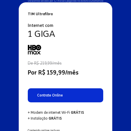
Descontos válidos por 12 meses pagando no débito automático
TIM Ultrafibra
Internet com
1 GIGA
De R$ 219,99/mês
Por R$ 159,99/mês
Contrate Online
+ Modem de internet Wi-Fi
GRÁTIS
+ Instalação
GRÁTIS
Conteúdo online incluso