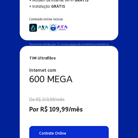
+ Modem de internet Wi-Fi
GRÁTIS
+ Instalação
GRÁTIS
Conteúdo online incluso
Descontos válidos por 12 meses pagando no débito automático
TIM Ultrafibra
Internet com
600 MEGA
De R$ 149,99/mês
Por R$ 109,99/mês
Contrate Online