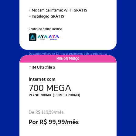
+ Modem de internet Wi-Fi
GRÁTIS
+ Instalação
GRÁTIS
Conteúdo online incluso
Descontos válidos por 12 meses pagando no débito automático
MENOR PREÇO
TIM Ultrafibra
Internet com
700 MEGA
PLANO 700MB (500MB + 200MB)
De R$ 119,99/mês
Por R$ 99,99/mês