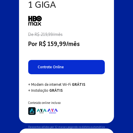
1 GIGA
De R$ 219,99/mês
Por R$ 159,99/mês
Contrate Online
+ Modem de internet Wi-Fi
GRÁTIS
+ Instalação
GRÁTIS
Conteúdo online incluso
Descontos válidos por 12 meses pagando no débito automático