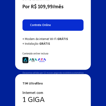
Por R$ 109,99/mês
Contrate Online
+ Modem de internet Wi-Fi
GRÁTIS
+ Instalação
GRÁTIS
Conteúdo online incluso
Descontos válidos por 12 meses pagando no débito automático
TIM Ultrafibra
Internet com
1 GIGA