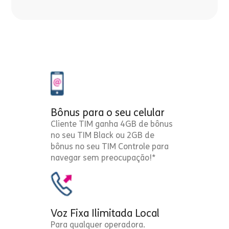
Bônus para o seu celular
Cliente TIM ganha 4GB de bônus
no seu TIM Black ou 2GB de
bônus no seu TIM Controle para
navegar sem preocupação!*
Voz Fixa Ilimitada Local
Para qualquer operadora.