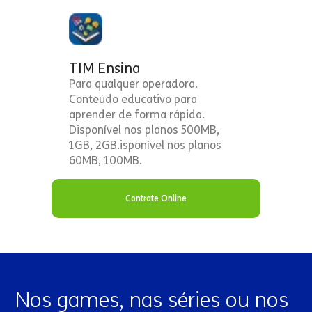
TIM Ensina
Para qualquer operadora.
Conteúdo educativo para
aprender de forma rápida.
Disponível nos planos 500MB,
1GB, 2GB.isponível nos planos
60MB, 100MB.
Contrate Online
Nos games, nas séries ou nos