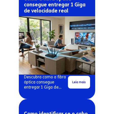
consegue entregar 1 Giga
de velocidade real
Descubra como a fibra
óptica consegue
Leia mais
entregar 1 Giga de
velocidade real em
conexões residenciais.
Como identificar se o cabo