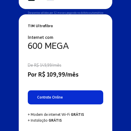
Descontos válidos por 12 meses pagando no débito automático
TIM Ultrafibra
Internet com
600 MEGA
De R$ 149,99/mês
Por R$ 109,99/mês
Contrate Online
+ Modem de internet Wi-Fi
GRÁTIS
+ Instalação
GRÁTIS