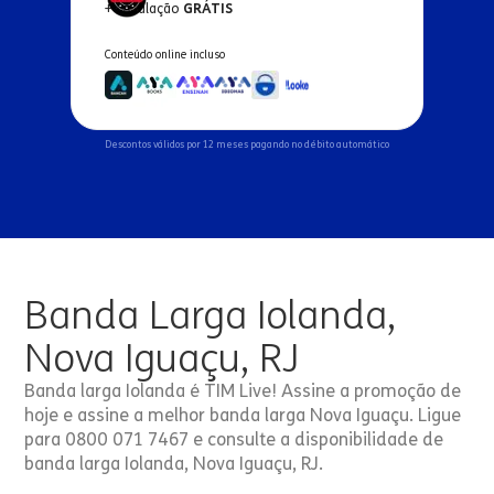
+ Instalação
GRÁTIS
Conteúdo online incluso
Descontos válidos por 12 meses pagando no débito automático
Banda Larga Iolanda,
Nova Iguaçu, RJ
Banda larga Iolanda é TIM Live! Assine a promoção de
hoje e assine a melhor banda larga Nova Iguaçu. Ligue
para 0800 071 7467 e consulte a disponibilidade de
banda larga Iolanda, Nova Iguaçu, RJ.