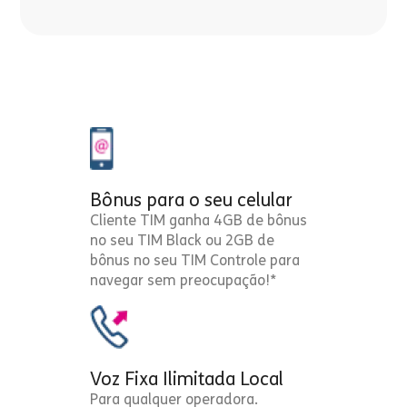
Bônus para o seu celular
Cliente TIM ganha 4GB de bônus
no seu TIM Black ou 2GB de
bônus no seu TIM Controle para
navegar sem preocupação!*
Voz Fixa Ilimitada Local
Para qualquer operadora.