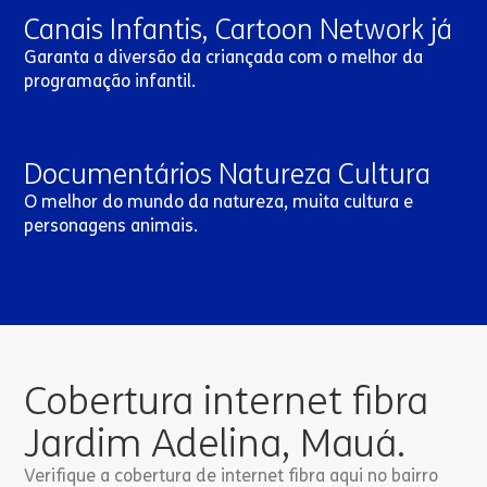
Canais Infantis, Cartoon Network já
Garanta a diversão da criançada com o melhor da
programação infantil.
Documentários Natureza Cultura
O melhor do mundo da natureza, muita cultura e
personagens animais.
Cobertura internet fibra
Jardim Adelina, Mauá.
Verifique a cobertura de internet fibra aqui no bairro