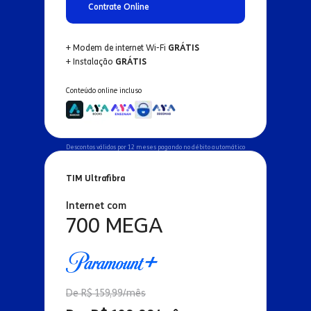
Contrate Online
+ Modem de internet Wi-Fi
GRÁTIS
+ Instalação
GRÁTIS
Conteúdo online incluso
Descontos válidos por 12 meses pagando no débito automático
TIM Ultrafibra
Internet com
700 MEGA
De R$ 159,99/mês