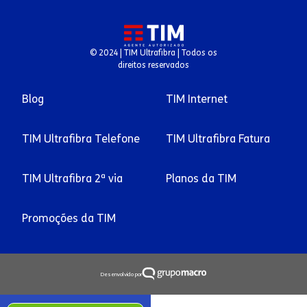
© 2024 | TIM Ultrafibra | Todos os
direitos reservados
Blog
TIM Internet
TIM Ultrafibra Telefone
TIM Ultrafibra Fatura
TIM Ultrafibra 2ª via
Planos da TIM
Promoções da TIM
Desenvolvido por