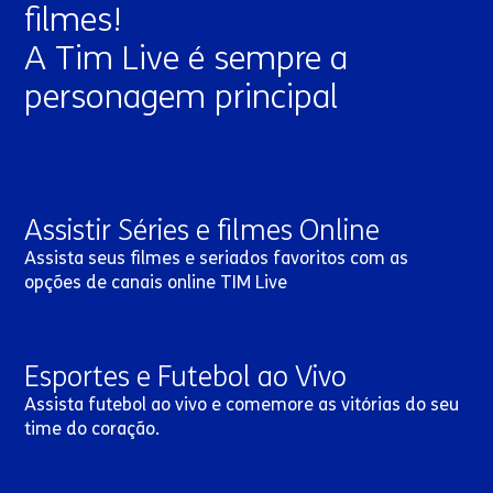
filmes!
A Tim Live é sempre a
personagem principal
Assistir Séries e filmes Online
Assista seus filmes e seriados favoritos com as
opções de canais online TIM Live
Esportes e Futebol ao Vivo
Assista futebol ao vivo e comemore as vitórias do seu
time do coração.