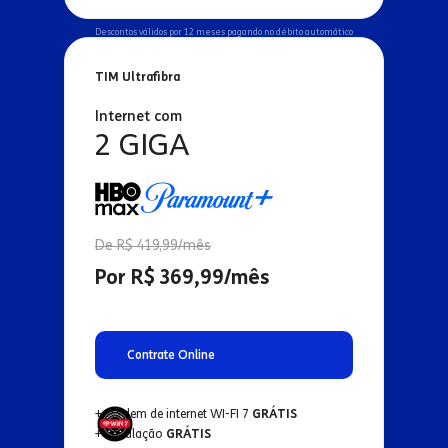
Descontos válidos por 12 meses pagando no débito automático
TIM Ultrafibra
Internet com
2 GIGA
De R$ 419,99/mês
Por R$ 369,99/mês
Contrate Online
+ Modem de internet WI-FI 7
GRÁTIS
+ Instalação
GRÁTIS