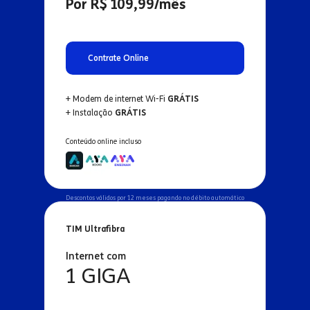
Por R$ 109,99/mês
Contrate Online
+ Modem de internet Wi-Fi
GRÁTIS
+ Instalação
GRÁTIS
Conteúdo online incluso
Descontos válidos por 12 meses pagando no débito automático
TIM Ultrafibra
Internet com
1 GIGA