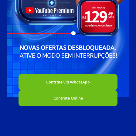
Contrate via WhatsApp
Contrate Online