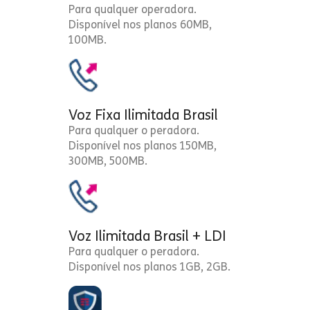
Para qualquer operadora.
Disponível nos planos 60MB,
100MB.
Voz Fixa Ilimitada Brasil
Para qualquer o peradora.
Disponível nos planos 150MB,
300MB, 500MB.
Voz Ilimitada Brasil + LDI
Para qualquer o peradora.
Disponível nos planos 1GB, 2GB.