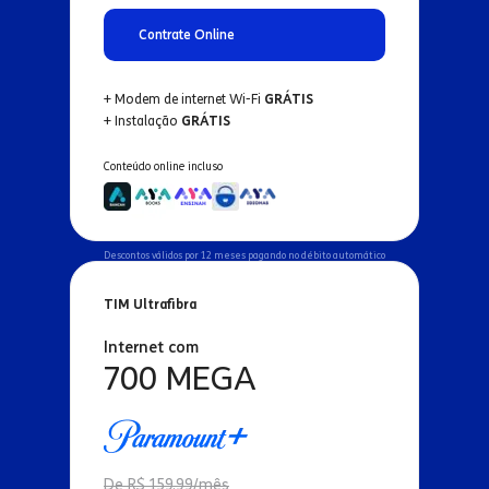
Contrate Online
+ Modem de internet Wi-Fi
GRÁTIS
+ Instalação
GRÁTIS
Conteúdo online incluso
Descontos válidos por 12 meses pagando no débito automático
TIM Ultrafibra
Internet com
700 MEGA
De R$ 159,99/mês