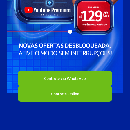
Contrate via WhatsApp
Contrate Online