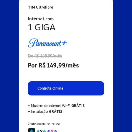
TIM Ultrafibra
Internet com
1 GIGA
De R$ 199,99/mês
Por R$ 149,99/mês
Contrate Online
+ Modem de internet Wi-Fi
GRÁTIS
+ Instalação
GRÁTIS
Conteúdo online incluso