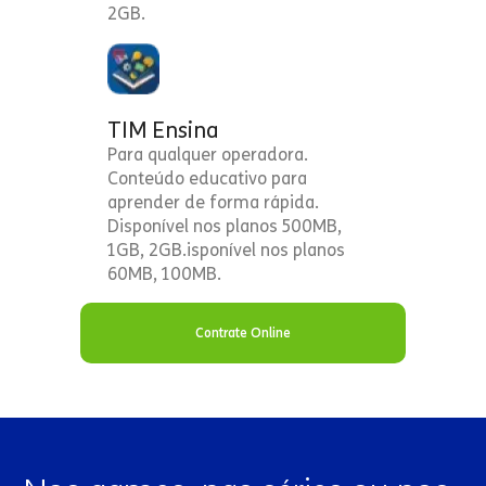
2GB.
TIM Ensina
Para qualquer operadora.
Conteúdo educativo para
aprender de forma rápida.
Disponível nos planos 500MB,
1GB, 2GB.isponível nos planos
60MB, 100MB.
Contrate Online