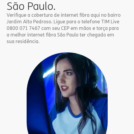
São Paulo.
Verifique a cobertura de internet fibra aqui no bairro
Jardim Alto Pedroso. Ligue para o telefone TIM Live
0800 071 7467 com seu CEP em mãos e torça para
a melhor internet fibra São Paulo ter chegado em
sua residência.