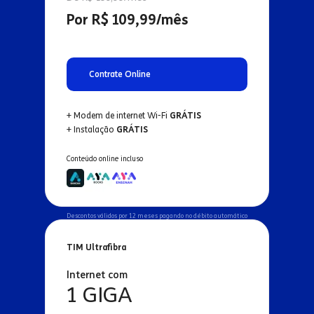
Por R$ 109,99/mês
Contrate Online
+ Modem de internet Wi-Fi
GRÁTIS
+ Instalação
GRÁTIS
Conteúdo online incluso
Descontos válidos por 12 meses pagando no débito automático
TIM Ultrafibra
Internet com
1 GIGA