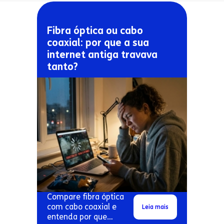
Fibra óptica ou cabo
coaxial: por que a sua
internet antiga travava
tanto?
Compare fibra óptica
com cabo coaxial e
Leia mais
entenda por que