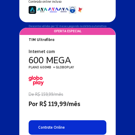
Conteúdo online incluso
Descontos válidos por 12 meses pagando no débito automático
OFERTA ESPECIAL
TIM Ultrafibra
Internet com
600 MEGA
PLANO 600MB + GLOBOPLAY
De R$ 159,99/mês
Por R$ 119,99/mês
Contrate Online