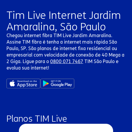
Tim Live Internet Jardim
Amaralina, São Paulo
Chegou internet fibra TIM Live Jardim Amaralina.
Assine TIM fibra é tenha a internet mais rápida São
Paulo, SP. São planos de internet fixa residencial ou
empresarial com velocidade de conexão de 40 Mega a
2 Giga. Ligue para o
0800 071 7467
TIM São Paulo e
evolua sua internet!
Planos TIM Live