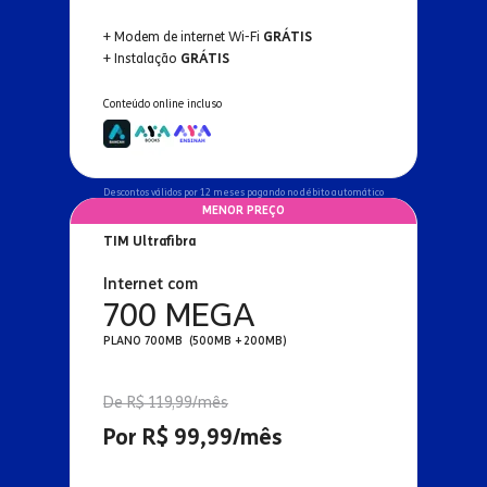
+ Modem de internet Wi-Fi
GRÁTIS
+ Instalação
GRÁTIS
Conteúdo online incluso
Descontos válidos por 12 meses pagando no débito automático
MENOR PREÇO
TIM Ultrafibra
Internet com
700 MEGA
PLANO 700MB (500MB + 200MB)
De R$ 119,99/mês
Por R$ 99,99/mês