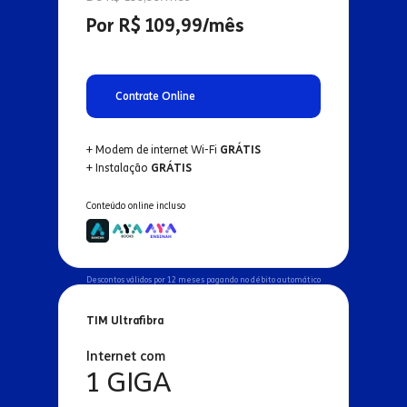
Por R$ 109,99/mês
Contrate Online
+ Modem de internet Wi-Fi
GRÁTIS
+ Instalação
GRÁTIS
Conteúdo online incluso
Descontos válidos por 12 meses pagando no débito automático
TIM Ultrafibra
Internet com
1 GIGA