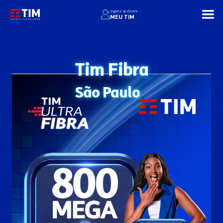
Suporte ao cliente
MEU TIM
Tim Fibra
São Paulo