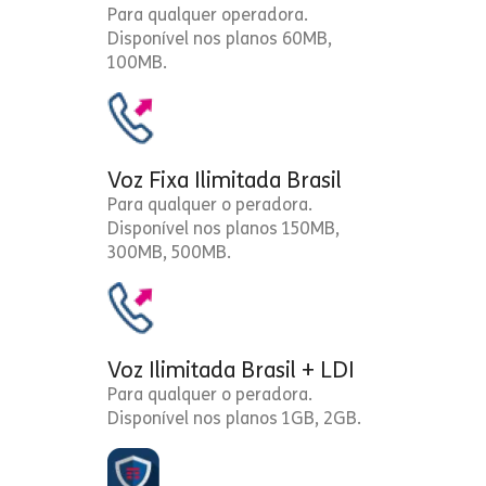
Para qualquer operadora.
Disponível nos planos 60MB,
100MB.
Voz Fixa Ilimitada Brasil
Para qualquer o peradora.
Disponível nos planos 150MB,
300MB, 500MB.
Voz Ilimitada Brasil + LDI
Para qualquer o peradora.
Disponível nos planos 1GB, 2GB.