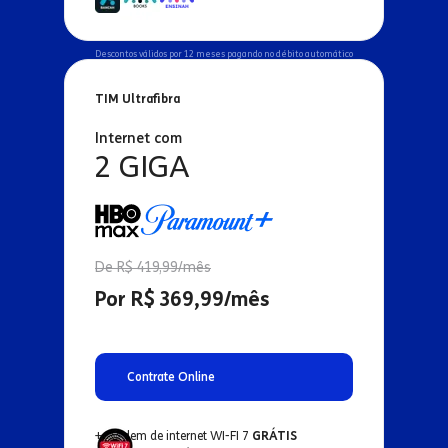
Descontos válidos por 12 meses pagando no débito automático
TIM Ultrafibra
Internet com
2 GIGA
De R$ 419,99/mês
Por R$ 369,99/mês
Contrate Online
+ Modem de internet WI-FI 7
GRÁTIS