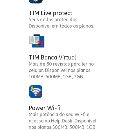
TIM Live protect
Seus dados protegidos.
Disponível em todos os planos.
TIM Banca Virtual
Mais de 80 revistas para ler no
celular. Disponível nos planos
100MB, 500MB, 1GB, 2GB.
Power Wi-fi
Mais potência do seu Wi-fi e
acesso ao Help Desk. Disponível
nos planos 300MB, 500MB, 1GB,