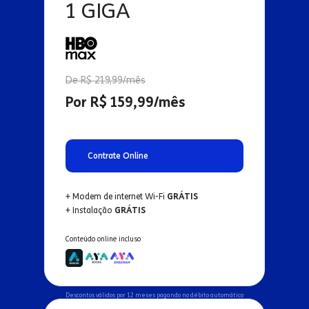
1 GIGA
De R$ 219,99/mês
Por R$ 159,99/mês
Contrate Online
+ Modem de internet Wi-Fi
GRÁTIS
+ Instalação
GRÁTIS
Conteúdo online incluso
Descontos válidos por 12 meses pagando no débito automático