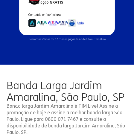
+ Instalação
GRÁTIS
Conteúdo online incluso
Descontos válidos por 12 meses pagando no débito automático
Banda Larga Jardim
Amaralina, São Paulo, SP
Banda larga Jardim Amaralina é TIM Live! Assine a
promoção de hoje e assine a melhor banda larga São
Paulo. Ligue para 0800 071 7467 e consulte a
disponibilidade de banda larga Jardim Amaralina, São
Paulo, SP.