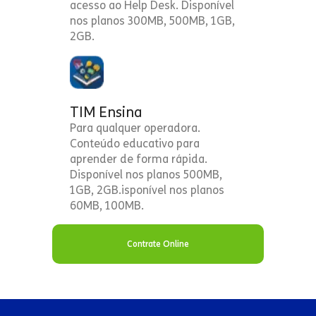
acesso ao Help Desk. Disponível
nos planos 300MB, 500MB, 1GB,
2GB.
TIM Ensina
Para qualquer operadora.
Conteúdo educativo para
aprender de forma rápida.
Disponível nos planos 500MB,
1GB, 2GB.isponível nos planos
60MB, 100MB.
Contrate Online