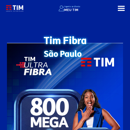
Suporte ao cliente
MEU TIM
Tim Fibra
São Paulo