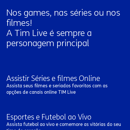
Nos games, nas séries ou nos
filmes!
A Tim Live é sempre a
personagem principal
Assistir Séries e filmes Online
Assista seus filmes e seriados favoritos com as
opções de canais online TIM Live
Esportes e Futebol ao Vivo
Assista futebol ao vivo e comemore as vitórias do seu