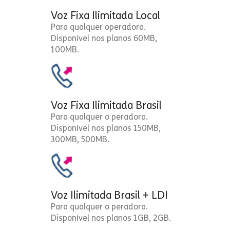
Voz Fixa Ilimitada Local
Para qualquer operadora.
Disponível nos planos 60MB,
100MB.
Voz Fixa Ilimitada Brasil
Para qualquer o peradora.
Disponível nos planos 150MB,
300MB, 500MB.
Voz Ilimitada Brasil + LDI
Para qualquer o peradora.
Disponível nos planos 1GB, 2GB.