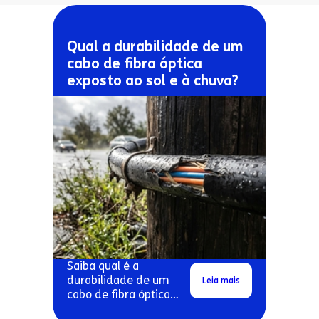
Qual a durabilidade de um
cabo de fibra óptica
exposto ao sol e à chuva?
Saiba qual é a
durabilidade de um
Leia mais
cabo de fibra óptica
exposto ao sol e à