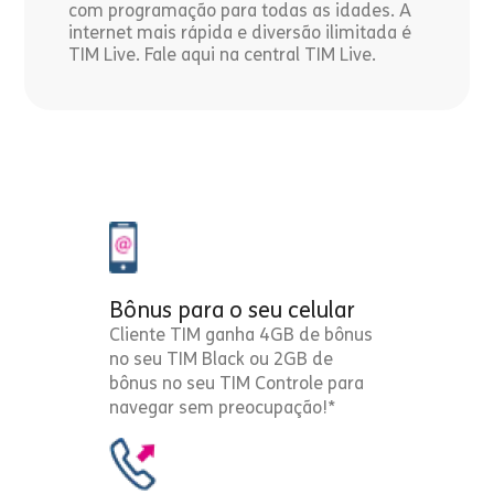
com programação para todas as idades. A
internet mais rápida e diversão ilimitada é
TIM Live. Fale aqui na central TIM Live.
Bônus para o seu celular
Cliente TIM ganha 4GB de bônus
no seu TIM Black ou 2GB de
bônus no seu TIM Controle para
navegar sem preocupação!*