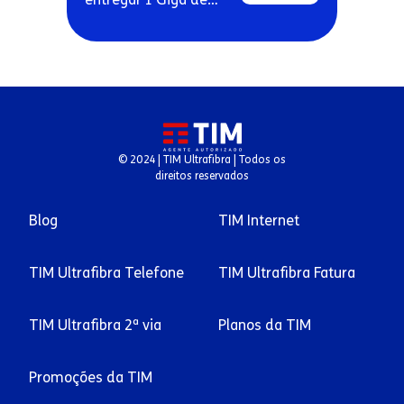
velocidade real em
conexões residenciais.
© 2024 | TIM Ultrafibra | Todos os
direitos reservados
Blog
TIM Internet
TIM Ultrafibra Telefone
TIM Ultrafibra Fatura
TIM Ultrafibra 2ª via
Planos da TIM
Promoções da TIM