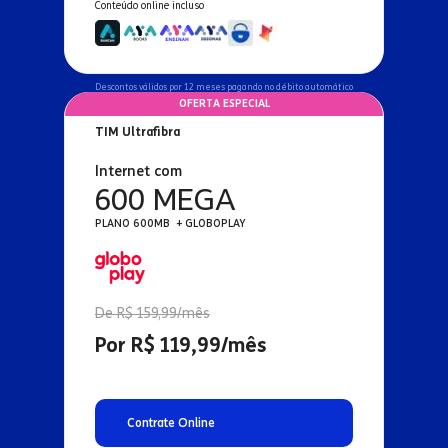
Conteúdo online incluso
Descontos válidos por 12 meses pagando no débito automático
OFERTA ESPECIAL
TIM Ultrafibra
Internet com
600 MEGA
PLANO 600MB + GLOBOPLAY
De R$ 159,99/mês
Por R$ 119,99/mês
Contrate Online