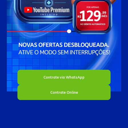
Contrate via WhatsApp
Contrate Online