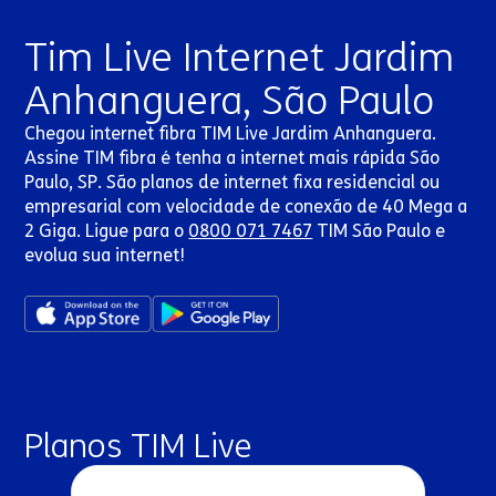
Tim Live Internet Jardim
Anhanguera, São Paulo
Chegou internet fibra TIM Live Jardim Anhanguera.
Assine TIM fibra é tenha a internet mais rápida São
Paulo, SP. São planos de internet fixa residencial ou
empresarial com velocidade de conexão de 40 Mega a
2 Giga. Ligue para o
0800 071 7467
TIM São Paulo e
evolua sua internet!
Planos TIM Live