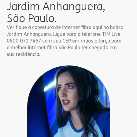
Jardim Anhanguera,
São Paulo.
Verifique a cobertura de internet fibra aqui no bairro
Jardim Anhanguera. Ligue para o telefone TIM Live
0800 071 7467 com seu CEP em mãos e torça para
a melhor internet fibra São Paulo ter chegado em
sua residência.