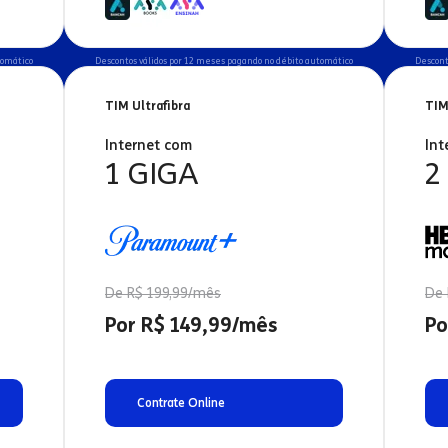
tomático
Descontos válidos por 12 meses pagando no débito automático
Descont
TIM Ultrafibra
TIM
Internet com
Int
1 GIGA
2
De R$ 199,99/mês
De 
Por R$ 149,99/mês
Po
Contrate Online