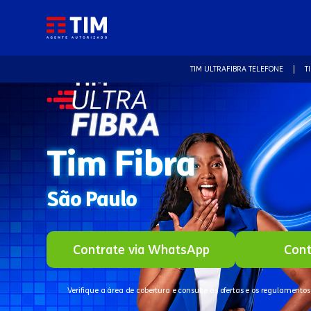
TIM ULTRAFIBRA TELEFONE
T
Tim Fibra
São Paulo
Contrate via WhatsApp
Cont
Verifique a área de cobertura e consulte as ofertas e os regulamentos