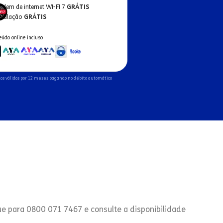
odem de internet WI-FI 7
GRÁTIS
nstalação
GRÁTIS
eúdo online incluso
os válidos por 12 meses pagando no débito automático
ue para 0800 071 7467 e consulte a disponibilidade