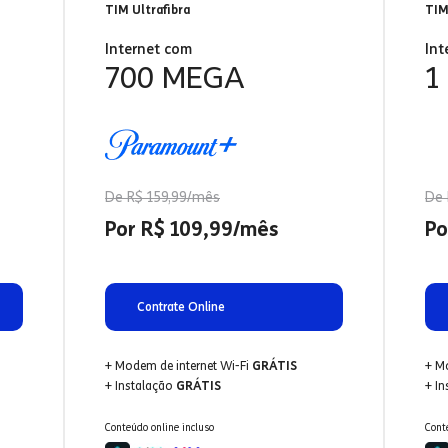
TIM Ultrafibra
TIM
Internet com
Int
700 MEGA
1
De R$ 159,99/mês
De 
Por R$ 109,99/mês
Po
Contrate Online
+ Modem de internet Wi-Fi
GRÁTIS
+ M
+ Instalação
GRÁTIS
+ I
Conteúdo online incluso
Cont