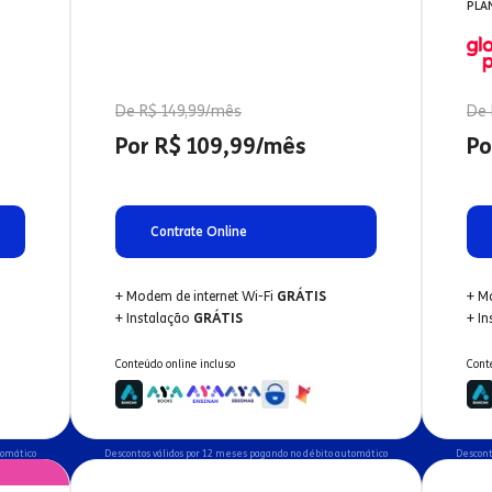
PLA
De R$ 149,99/mês
De 
Por R$ 109,99/mês
Po
Contrate Online
+ Modem de internet Wi-Fi
GRÁTIS
+ M
+ Instalação
GRÁTIS
+ I
Conteúdo online incluso
Cont
tomático
Descontos válidos por 12 meses pagando no débito automático
Descont