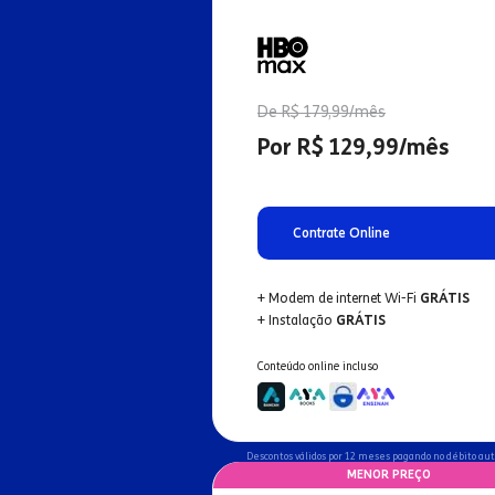
De R$ 179,99/mês
Por R$ 129,99/mês
Contrate Online
+ Modem de internet Wi-Fi
GRÁTIS
+ Instalação
GRÁTIS
Conteúdo online incluso
Descontos válidos por 12 meses pagando no débito au
MENOR PREÇO