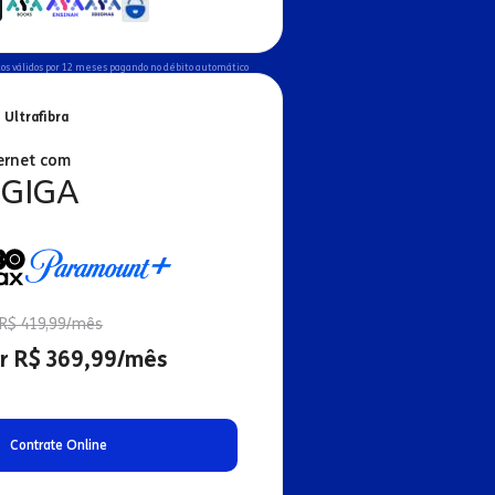
os válidos por 12 meses pagando no débito automático
 Ultrafibra
ernet com
 GIGA
R$ 419,99/mês
r R$ 369,99/mês
Contrate Online