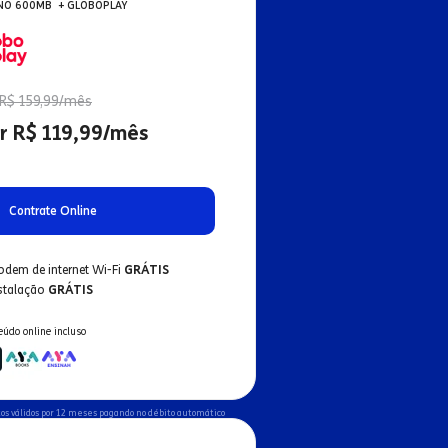
NO 600MB + GLOBOPLAY
R$ 159,99/mês
r R$ 119,99/mês
Contrate Online
odem de internet Wi-Fi
GRÁTIS
nstalação
GRÁTIS
eúdo online incluso
os válidos por 12 meses pagando no débito automático