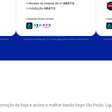
+ Modem de internet Wi-Fi
GRÁTIS
+ M
+ Instalação
GRÁTIS
+ I
Conteúdo online incluso
Cont
tomático
Descontos válidos por 12 meses pagando no débito automático
Descont
romoção de hoje e assine a melhor banda larga São Paulo. Lig