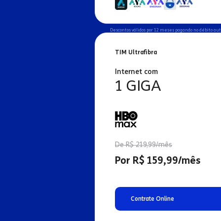
Descontos válidos por 12 meses pagando no débito au
TIM Ultrafibra
Internet com
1 GIGA
De R$ 219,99/mês
Por R$ 159,99/mês
Contrate Online