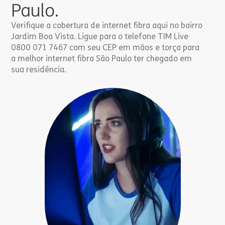
Paulo.
Verifique a cobertura de internet fibra aqui no bairro
Jardim Boa Vista. Ligue para o telefone TIM Live
0800 071 7467 com seu CEP em mãos e torça para
a melhor internet fibra São Paulo ter chegado em
sua residência.