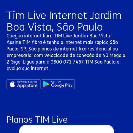
Tim Live Internet Jardim
Boa Vista, São Paulo
Chegou internet fibra TIM Live Jardim Boa Vista.
Assine TIM fibra é tenha a internet mais rápida São
Paulo, SP. São planos de internet fixa residencial ou
empresarial com velocidade de conexão de 40 Mega a
2 Giga. Ligue para o
0800 071 7467
TIM São Paulo e
evolua sua internet!
Planos TIM Live