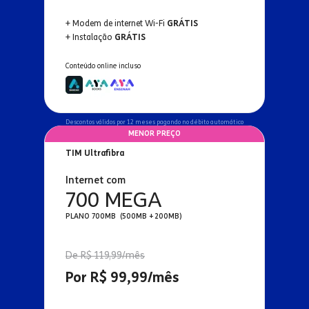
+ Modem de internet Wi-Fi
GRÁTIS
+ Instalação
GRÁTIS
Conteúdo online incluso
Descontos válidos por 12 meses pagando no débito automático
MENOR PREÇO
TIM Ultrafibra
Internet com
700 MEGA
PLANO 700MB (500MB + 200MB)
De R$ 119,99/mês
Por R$ 99,99/mês