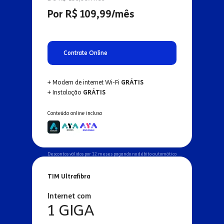
Por R$ 109,99/mês
Contrate Online
+ Modem de internet Wi-Fi
GRÁTIS
+ Instalação
GRÁTIS
Conteúdo online incluso
Descontos válidos por 12 meses pagando no débito automático
TIM Ultrafibra
Internet com
1 GIGA