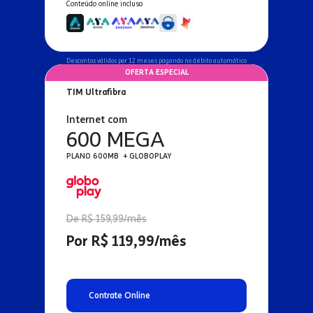
Conteúdo online incluso
Descontos válidos por 12 meses pagando no débito automático
OFERTA ESPECIAL
TIM Ultrafibra
Internet com
600 MEGA
PLANO 600MB + GLOBOPLAY
De R$ 159,99/mês
Por R$ 119,99/mês
Contrate Online