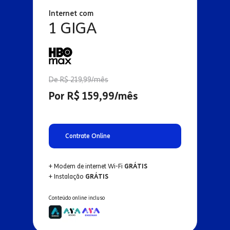
Internet com
1 GIGA
De R$ 219,99/mês
Por R$ 159,99/mês
Contrate Online
+ Modem de internet Wi-Fi
GRÁTIS
+ Instalação
GRÁTIS
Conteúdo online incluso