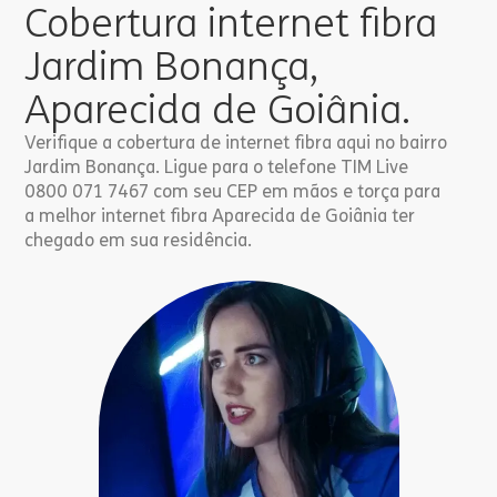
Cobertura internet fibra
Jardim Bonança,
Aparecida de Goiânia.
Verifique a cobertura de internet fibra aqui no bairro
Jardim Bonança. Ligue para o telefone TIM Live
0800 071 7467 com seu CEP em mãos e torça para
a melhor internet fibra Aparecida de Goiânia ter
chegado em sua residência.