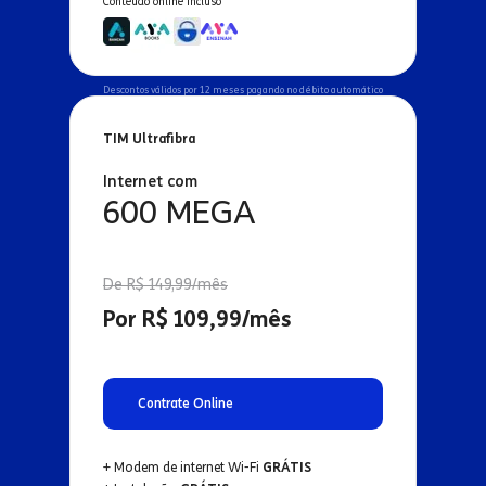
Conteúdo online incluso
Descontos válidos por 12 meses pagando no débito automático
TIM Ultrafibra
Internet com
600 MEGA
De R$ 149,99/mês
Por R$ 109,99/mês
Contrate Online
+ Modem de internet Wi-Fi
GRÁTIS