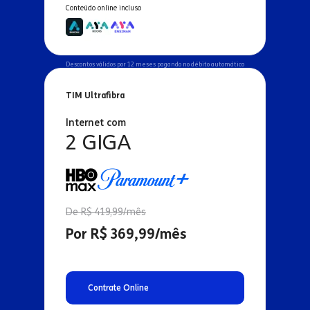
Conteúdo online incluso
Descontos válidos por 12 meses pagando no débito automático
TIM Ultrafibra
Internet com
2 GIGA
De R$ 419,99/mês
Por R$ 369,99/mês
Contrate Online