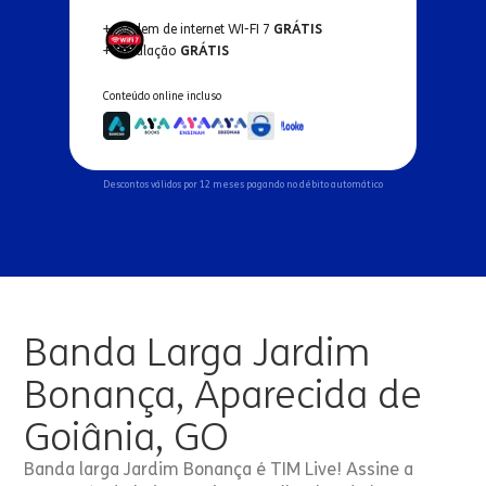
+ Modem de internet WI-FI 7
GRÁTIS
+ Instalação
GRÁTIS
Conteúdo online incluso
Descontos válidos por 12 meses pagando no débito automático
Banda Larga Jardim
Bonança, Aparecida de
Goiânia, GO
Banda larga Jardim Bonança é TIM Live! Assine a