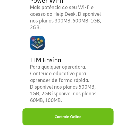
Power Wi-fi
Mais potência do seu Wi-fi e
acesso ao Help Desk. Disponível
nos planos 300MB, 500MB, 1GB,
2GB.
TIM Ensina
Para qualquer operadora.
Conteúdo educativo para
aprender de forma rápida.
Disponível nos planos 500MB,
1GB, 2GB.isponível nos planos
60MB, 100MB.
Contrate Online