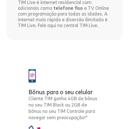
TIM Live é internet residencial com
adicionais como
telefone fixo
e TV Online
com programação para todas as idades. A
internet mais rápida e diversão ilimitada é
TIM Live. Fale aqui na central TIM Live.
Bônus para o seu celular
Cliente TIM ganha 4GB de bônus
no seu TIM Black ou 2GB de
bônus no seu TIM Controle para
navegar sem preocupação!*