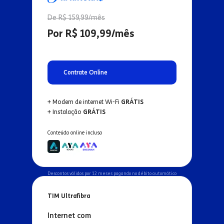
De R$ 159,99/mês
Por R$ 109,99/mês
Contrate Online
+ Modem de internet Wi-Fi
GRÁTIS
+ Instalação
GRÁTIS
Conteúdo online incluso
Descontos válidos por 12 meses pagando no débito automático
TIM Ultrafibra
Internet com