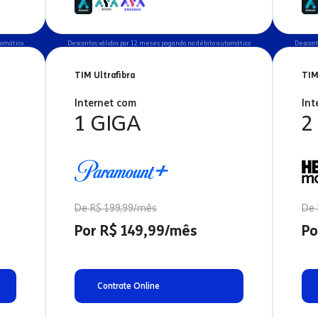
tomático
Descontos válidos por 12 meses pagando no débito automático
Descont
TIM Ultrafibra
TIM
Internet com
Int
1 GIGA
2
De R$ 199,99/mês
De 
Por R$ 149,99/mês
Po
Contrate Online