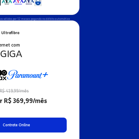
os válidos por 12 meses pagando no débito automático
 Ultrafibra
ernet com
 GIGA
R$ 419,99/mês
r R$ 369,99/mês
Contrate Online