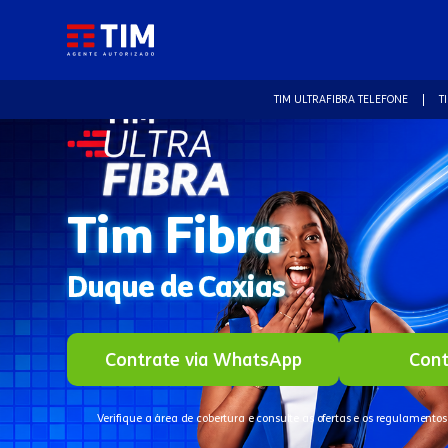
TIM ULTRAFIBRA TELEFONE
T
Tim Fibra
Duque de Caxias
Contrate via WhatsApp
Cont
Verifique a área de cobertura e consulte as ofertas e os regulamentos