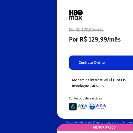
De R$ 179,99/mês
Por R$ 129,99/mês
Contrate Online
+ Modem de internet Wi-Fi
GRÁTIS
+ Instalação
GRÁTIS
Conteúdo online incluso
Descontos válidos por 12 meses pagando no débito au
MENOR PREÇO