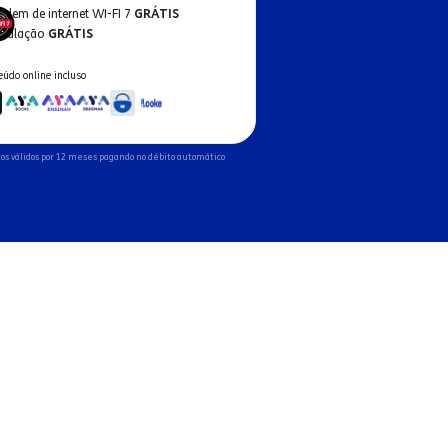
odem de internet WI-FI 7
GRÁTIS
nstalação
GRÁTIS
eúdo online incluso
os válidos por 12 meses pagando no débito automático