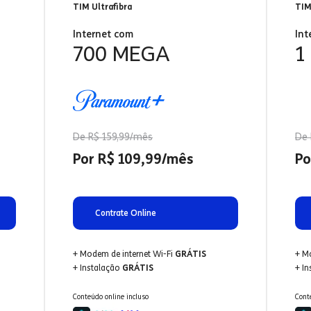
TIM Ultrafibra
TIM
Internet com
Int
700 MEGA
1
De R$ 159,99/mês
De 
Por R$ 109,99/mês
Po
Contrate Online
+ Modem de internet Wi-Fi
GRÁTIS
+ M
+ Instalação
GRÁTIS
+ I
Conteúdo online incluso
Cont