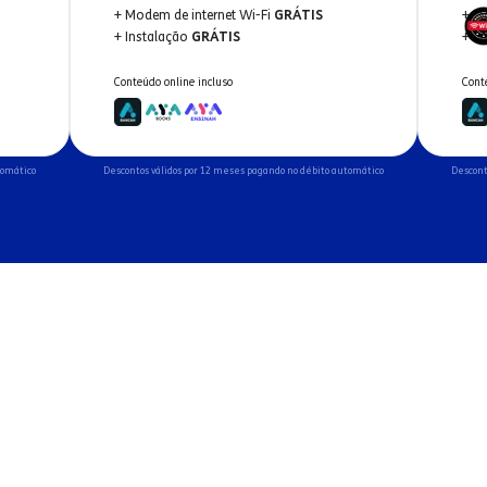
+ Modem de internet Wi-Fi
GRÁTIS
+ M
+ Instalação
GRÁTIS
+ I
Conteúdo online incluso
Cont
tomático
Descontos válidos por 12 meses pagando no débito automático
Descont