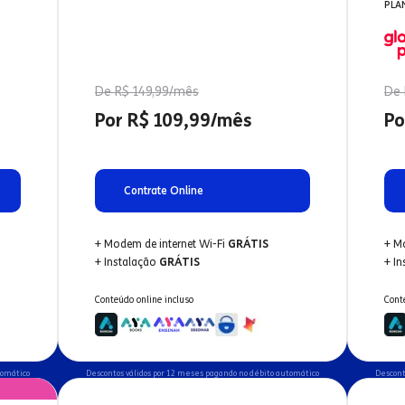
PLA
De R$ 149,99/mês
De 
Por R$ 109,99/mês
Po
Contrate Online
+ Modem de internet Wi-Fi
GRÁTIS
+ M
+ Instalação
GRÁTIS
+ I
Conteúdo online incluso
Cont
tomático
Descontos válidos por 12 meses pagando no débito automático
Descont