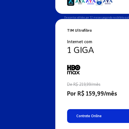
Descontos válidos por 12 meses pagando no débito au
TIM Ultrafibra
Internet com
1 GIGA
De R$ 219,99/mês
Por R$ 159,99/mês
Contrate Online