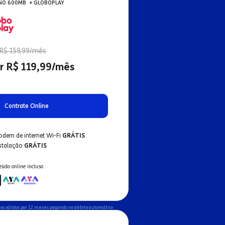
NO 600MB + GLOBOPLAY
R$ 159,99/mês
r R$ 119,99/mês
Contrate Online
odem de internet Wi-Fi
GRÁTIS
nstalação
GRÁTIS
eúdo online incluso
os válidos por 12 meses pagando no débito automático