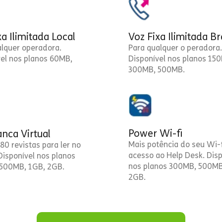
xa Ilimitada Local
Voz Fixa Ilimitada Br
alquer operadora.
Para qualquer o peradora.
vel nos planos 60MB,
Disponível nos planos 15
300MB, 500MB.
Power Wi-fi
nca Virtual
Mais potência do seu Wi-f
80 revistas para ler no
acesso ao Help Desk. Disp
 Disponível nos planos
nos planos 300MB, 500MB
500MB, 1GB, 2GB.
2GB.