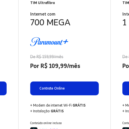
TIM Ultrafibra
TIM
Internet com
Int
700 MEGA
1
De R$ 159,99/mês
De 
Por R$ 109,99/mês
Po
Contrate Online
+ Modem de internet Wi-Fi
GRÁTIS
+ M
+ Instalação
GRÁTIS
+ I
Conteúdo online incluso
Cont