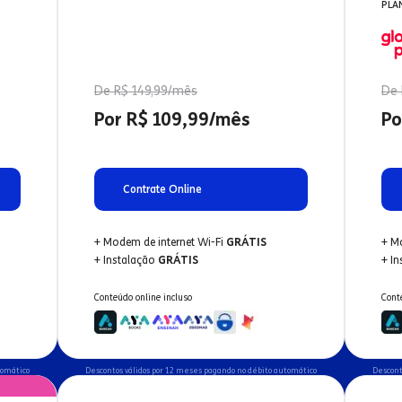
PLA
De R$ 149,99/mês
De 
Por R$ 109,99/mês
Po
Contrate Online
+ Modem de internet Wi-Fi
GRÁTIS
+ M
+ Instalação
GRÁTIS
+ I
Conteúdo online incluso
Cont
tomático
Descontos válidos por 12 meses pagando no débito automático
Descont