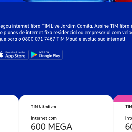
egou internet fibra TIM Live Jardim Camila. Assine TIM fibra 
o planos de internet fixa residencial ou empresarial com ve
gue para o
0800 071 7467
TIM Mauá e evolua sua internet!
TIM Ultrafibra
TIM
Internet com
Int
600 MEGA
6