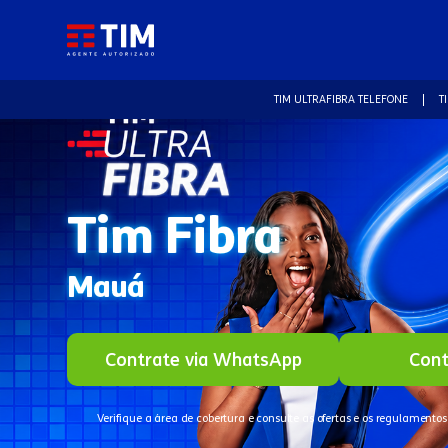
TIM ULTRAFIBRA TELEFONE
T
Tim Fibra
Mauá
Contrate via WhatsApp
Cont
Verifique a área de cobertura e consulte as ofertas e os regulamentos