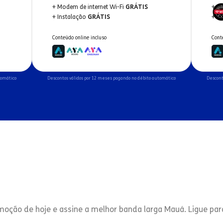
+ Modem de internet Wi-Fi
GRÁTIS
+ M
+ Instalação
GRÁTIS
+ I
Conteúdo online incluso
Cont
tomático
Descontos válidos por 12 meses pagando no débito automático
Descont
moção de hoje e assine a melhor banda larga Mauá. Ligue par