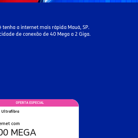
é tenha a internet mais rápida Mauá, SP.
locidade de conexão de 40 Mega a 2 Giga.
OFERTA ESPECIAL
 Ultrafibra
ernet com
00 MEGA