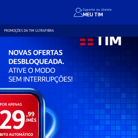
Suporte ao cliente
MEU TIM
PROMOÇÕES DA TIM ULTRAFIBRA