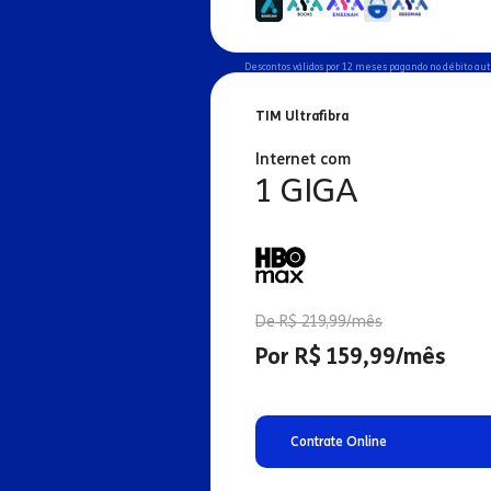
Descontos válidos por 12 meses pagando no débito au
TIM Ultrafibra
Internet com
1 GIGA
De R$ 219,99/mês
Por R$ 159,99/mês
Contrate Online