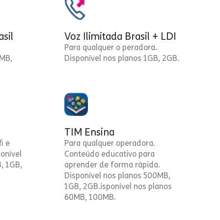
asil
Voz Ilimitada Brasil + LDI
Para qualquer o peradora.
0MB,
Disponível nos planos 1GB, 2GB.
TIM Ensina
i e
Para qualquer operadora.
onível
Conteúdo educativo para
, 1GB,
aprender de forma rápida.
Disponível nos planos 500MB,
1GB, 2GB.isponível nos planos
60MB, 100MB.