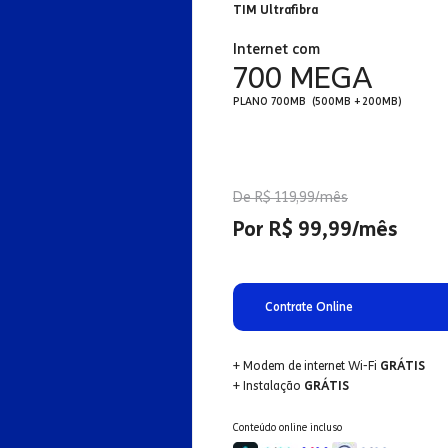
TIM Ultrafibra
Internet com
700 MEGA
PLANO 700MB (500MB + 200MB)
De R$ 119,99/mês
Por R$ 99,99/mês
Contrate Online
+ Modem de internet Wi-Fi
GRÁTIS
+ Instalação
GRÁTIS
Conteúdo online incluso