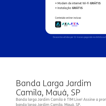
+ Modem de internet Wi-Fi
GRÁTIS
+ Instalação
GRÁTIS
Conteúdo online incluso
Descontos válidos por 12 meses pagando no débito au
Banda Larga Jardim
Camila, Mauá, SP
Banda larga Jardim Camila é TIM Live! Assine a pro
banda larga Jardim Camila, Mauá, SP.