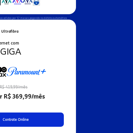
os válidos por 12 meses pagando no débito automático
 Ultrafibra
ernet com
 GIGA
R$ 419,99/mês
r R$ 369,99/mês
Contrate Online