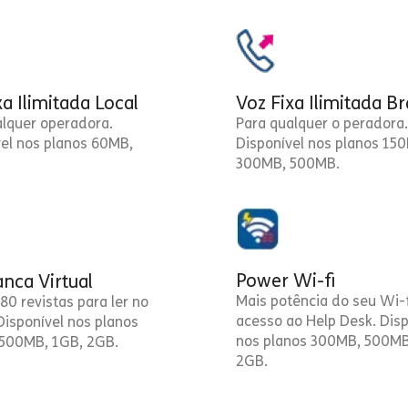
xa Ilimitada Local
Voz Fixa Ilimitada Br
alquer operadora.
Para qualquer o peradora.
vel nos planos 60MB,
Disponível nos planos 15
300MB, 500MB.
Power Wi-fi
nca Virtual
Mais potência do seu Wi-f
80 revistas para ler no
acesso ao Help Desk. Disp
 Disponível nos planos
nos planos 300MB, 500MB
500MB, 1GB, 2GB.
2GB.