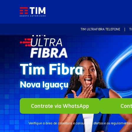
TIM ULTRAFIBRA TELEFONE
T
Tim Fibra
Nova Iguaçu
Contrate via WhatsApp
Cont
Verifique a área de cobertura e consulte as ofertas e os regulamentos