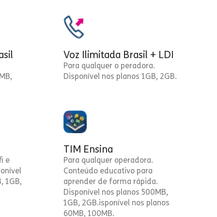
asil
Voz Ilimitada Brasil + LDI
Para qualquer o peradora.
0MB,
Disponível nos planos 1GB, 2GB.
TIM Ensina
i e
Para qualquer operadora.
onível
Conteúdo educativo para
, 1GB,
aprender de forma rápida.
Disponível nos planos 500MB,
1GB, 2GB.isponível nos planos
60MB, 100MB.