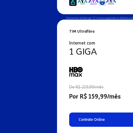
Descontos válidos por 12 meses pagando no débito au
TIM Ultrafibra
Internet com
1 GIGA
De R$ 219,99/mês
Por R$ 159,99/mês
Contrate Online