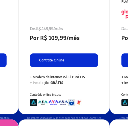
PLA
De R$ 149,99/mês
De 
Por R$ 109,99/mês
Po
Contrate Online
+ Modem de internet Wi-Fi
GRÁTIS
+ M
+ Instalação
GRÁTIS
+ I
Conteúdo online incluso
Cont
tomático
Descontos válidos por 12 meses pagando no débito automático
Descont