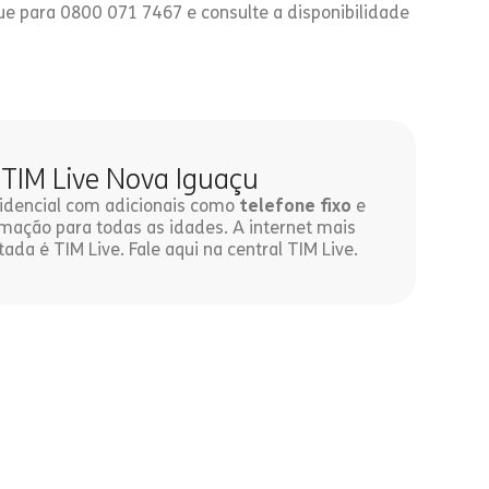
ue para 0800 071 7467 e consulte a disponibilidade
 TIM Live Nova Iguaçu
esidencial com adicionais como
telefone fixo
e
ação para todas as idades. A internet mais
tada é TIM Live. Fale aqui na central TIM Live.