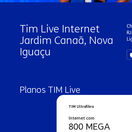
Tim Live Internet
Ch
RJ
Jardim Canaã, Nova
Li
Iguaçu
Planos TIM Live
TIM Ultrafibra
Internet com
800 MEGA