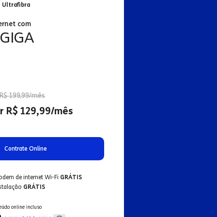
 Ultrafibra
ernet com
 GIGA
R$ 199,99/mês
r R$ 129,99/mês
Contrate Online
odem de internet Wi-Fi
GRÁTIS
nstalação
GRÁTIS
eúdo online incluso