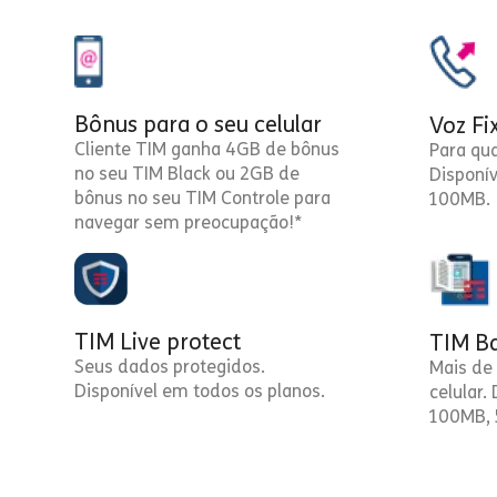
Bônus para o seu celular
Voz Fi
Cliente TIM ganha 4GB de bônus
Para qu
no seu TIM Black ou 2GB de
Disponí
bônus no seu TIM Controle para
100MB.
navegar sem preocupação!*
TIM Live protect
TIM Ba
Seus dados protegidos.
Mais de 
Disponível em todos os planos.
celular.
100MB, 