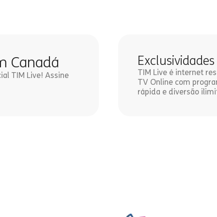
im Canadá
Exclusividades
TIM Live é internet r
ial TIM Live! Assine
TV Online com program
rápida e diversão ilimi