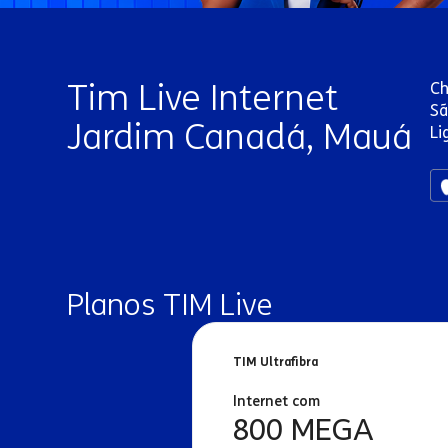
Tim Live Internet
Ch
Sã
Jardim Canadá, Mauá
Li
Planos TIM Live
TIM Ultrafibra
Internet com
800 MEGA