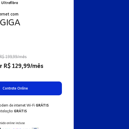
 Ultrafibra
ernet com
 GIGA
R$ 199,99/mês
r R$ 129,99/mês
Contrate Online
odem de internet Wi-Fi
GRÁTIS
nstalação
GRÁTIS
eúdo online incluso