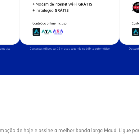
+ Modem de internet Wi-Fi
GRÁTIS
+ M
+ Instalação
GRÁTIS
+ I
Conteúdo online incluso
Cont
tomático
Descontos válidos por 12 meses pagando no débito automático
Descont
moção de hoje e assine a melhor banda larga Mauá. Ligue pa