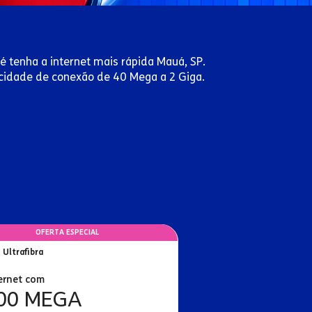
é tenha a internet mais rápida Mauá, SP.
locidade de conexão de 40 Mega a 2 Giga.
OFERTA ESPECIAL
 Ultrafibra
ernet com
00 MEGA