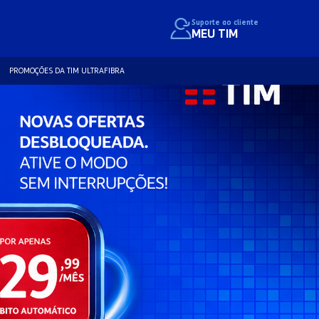
Suporte ao cliente
MEU TIM
PROMOÇÕES DA TIM ULTRAFIBRA