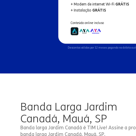
+ Modem de internet Wi-Fi
GRÁTIS
+ Instalação
GRÁTIS
Conteúdo online incluso
Descontos válidos por 12 meses pagando no débito au
Banda Larga Jardim
Canadá, Mauá, SP
Banda larga Jardim Canadá é TIM Live! Assine a pro
banda larga Jardim Canadá, Mauá, SP.