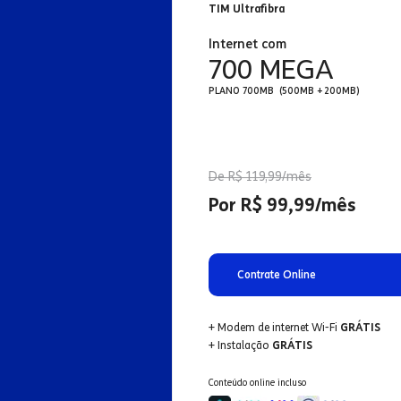
TIM Ultrafibra
Internet com
700 MEGA
PLANO 700MB (500MB + 200MB)
De R$ 119,99/mês
Por R$ 99,99/mês
Contrate Online
+ Modem de internet Wi-Fi
GRÁTIS
+ Instalação
GRÁTIS
Conteúdo online incluso