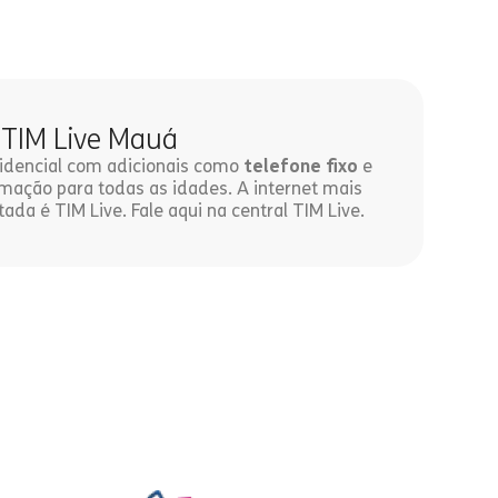
 TIM Live Mauá
esidencial com adicionais como
telefone fixo
e
ação para todas as idades. A internet mais
tada é TIM Live. Fale aqui na central TIM Live.