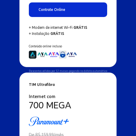
Contrate Online
+ Modem de internet Wi-Fi
GRÁTIS
+ Instalação
GRÁTIS
Conteúdo online incluso
Descontos válidos por 12 meses pagando no débito automático
TIM Ultrafibra
Internet com
700 MEGA
De R$ 159,99/mês