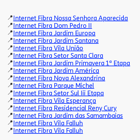
📍
Internet Fibra Nossa Senhora Aparecida
📍
Internet Fibra Dom Pedro II
📍
Internet Fibra Jardim Europa
📍
Internet Fibra Jardim Santana
📍
Internet Fibra Vila União
📍
Internet Fibra Setor Santa Clara
📍
Internet Fibra Jardim Primavera 1ª Etapa
📍
Internet Fibra Jardim América
📍
Internet Fibra Nova Alexandrina
📍
Internet Fibra Parque Michel
📍
Internet Fibra Setor Sul Iii Etapa
📍
Internet Fibra Vila Esperança
📍
Internet Fibra Residencial Reny Cury
📍
Internet Fibra Jardim das Samambaias
📍
Internet Fibra Vila Falluh
📍
Internet Fibra Vila Falluh