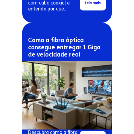
com cabo coaxial e
Leia mais
entenda por que
conexões antigas
costumam travar mais.
Como a fibra óptica
consegue entregar 1 Giga
de velocidade real
Descubra como a fibra