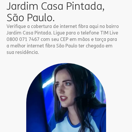
Jardim Casa Pintada,
São Paulo.
Verifique a cobertura de internet fibra aqui no bairro
Jardim Casa Pintada. Ligue para o telefone TIM Live
0800 071 7467 com seu CEP em mãos e torça para
a melhor internet fibra São Paulo ter chegado em
sua residência.