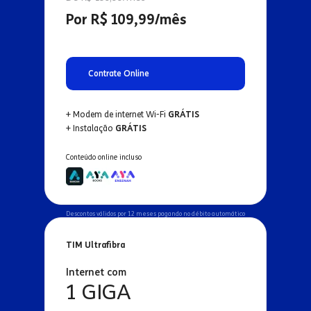
Por R$ 109,99/mês
Contrate Online
+ Modem de internet Wi-Fi
GRÁTIS
+ Instalação
GRÁTIS
Conteúdo online incluso
Descontos válidos por 12 meses pagando no débito automático
TIM Ultrafibra
Internet com
1 GIGA