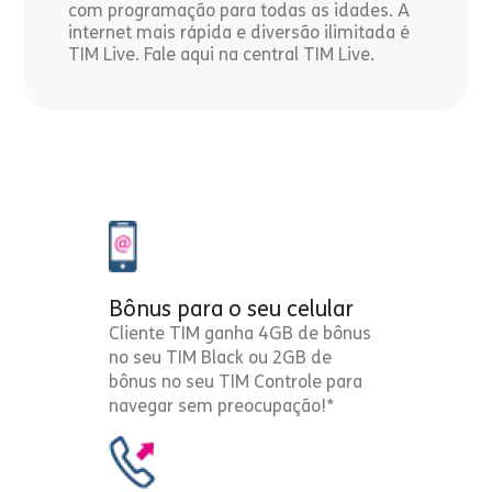
com programação para todas as idades. A
internet mais rápida e diversão ilimitada é
TIM Live. Fale aqui na central TIM Live.
Bônus para o seu celular
Cliente TIM ganha 4GB de bônus
no seu TIM Black ou 2GB de
bônus no seu TIM Controle para
navegar sem preocupação!*