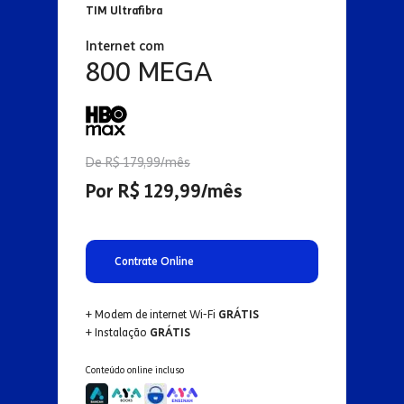
TIM Ultrafibra
Internet com
800 MEGA
De R$ 179,99/mês
Por R$ 129,99/mês
Contrate Online
+ Modem de internet Wi-Fi
GRÁTIS
+ Instalação
GRÁTIS
Conteúdo online incluso