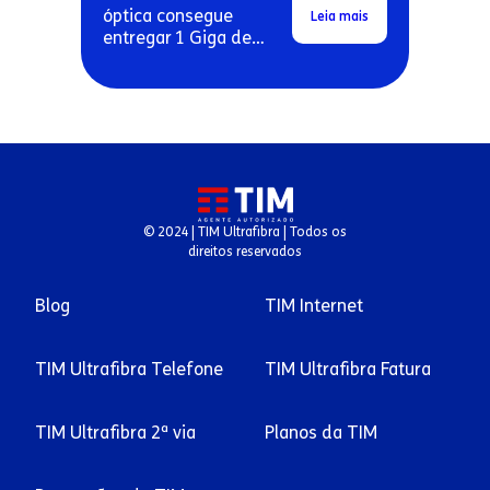
óptica consegue
Leia mais
entregar 1 Giga de
velocidade real em
conexões residenciais.
© 2024 | TIM Ultrafibra | Todos os
direitos reservados
Blog
TIM Internet
TIM Ultrafibra Telefone
TIM Ultrafibra Fatura
TIM Ultrafibra 2ª via
Planos da TIM