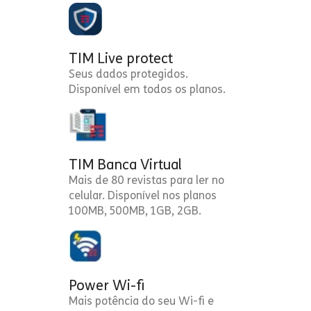
TIM Live protect
Seus dados protegidos.
Disponível em todos os planos.
TIM Banca Virtual
Mais de 80 revistas para ler no
celular. Disponível nos planos
100MB, 500MB, 1GB, 2GB.
Power Wi-fi
Mais potência do seu Wi-fi e