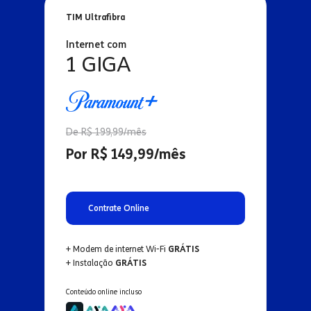
TIM Ultrafibra
Internet com
1 GIGA
De R$ 199,99/mês
Por R$ 149,99/mês
Contrate Online
+ Modem de internet Wi-Fi
GRÁTIS
+ Instalação
GRÁTIS
Conteúdo online incluso