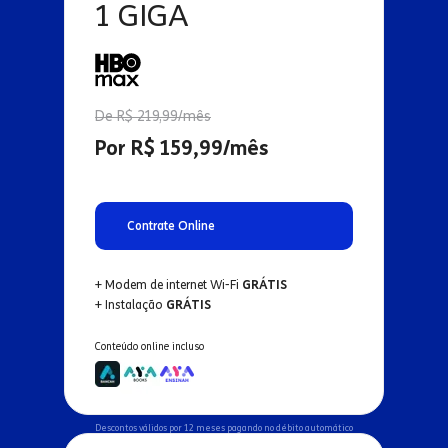
1 GIGA
De R$ 219,99/mês
Por R$ 159,99/mês
Contrate Online
+ Modem de internet Wi-Fi
GRÁTIS
+ Instalação
GRÁTIS
Conteúdo online incluso
Descontos válidos por 12 meses pagando no débito automático