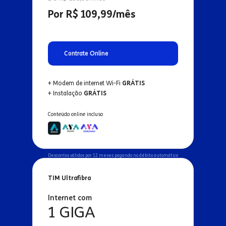
Por R$ 109,99/mês
Contrate Online
+ Modem de internet Wi-Fi
GRÁTIS
+ Instalação
GRÁTIS
Conteúdo online incluso
Descontos válidos por 12 meses pagando no débito automático
TIM Ultrafibra
Internet com
1 GIGA