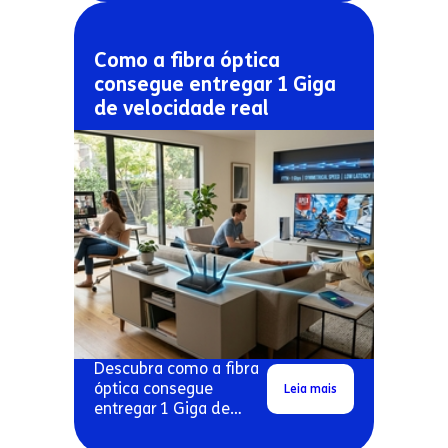
Como a fibra óptica
consegue entregar 1 Giga
de velocidade real
Descubra como a fibra
óptica consegue
Leia mais
entregar 1 Giga de
velocidade real em