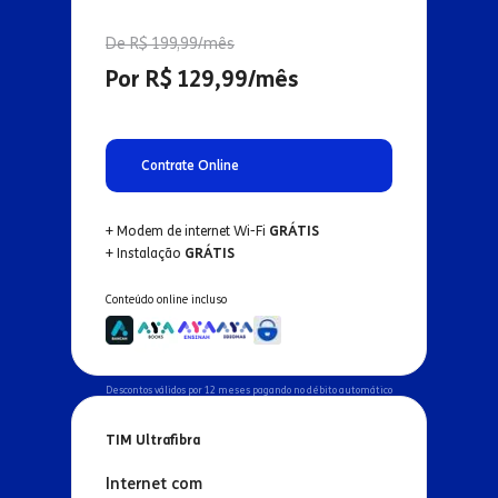
De R$ 199,99/mês
Por R$ 129,99/mês
Contrate Online
+ Modem de internet Wi-Fi
GRÁTIS
+ Instalação
GRÁTIS
Conteúdo online incluso
Descontos válidos por 12 meses pagando no débito automático
TIM Ultrafibra
Internet com