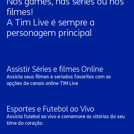
Nos games, nas séries ou nos
filmes!
A Tim Live é sempre a
personagem principal
Assistir Séries e filmes Online
Assista seus filmes e seriados favoritos com as
opções de canais online TIM Live
Esportes e Futebol ao Vivo
Assista futebol ao vivo e comemore as vitórias do seu
time do coração.