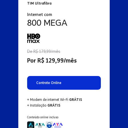
TIM Ultrafibra
Internet com
800 MEGA
De R$ 179,99/mês
Por R$ 129,99/mês
Contrate Online
+ Modem de internet Wi-Fi
GRÁTIS
+ Instalação
GRÁTIS
Conteúdo online incluso