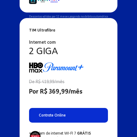
Descontos válidos por 12 meses pagando no débito automático
TIM Ultrafibra
Internet com
2 GIGA
De R$ 419,99/mês
Por R$ 369,99/mês
Contrate Online
+ Modem de internet WI-FI 7
GRÁTIS