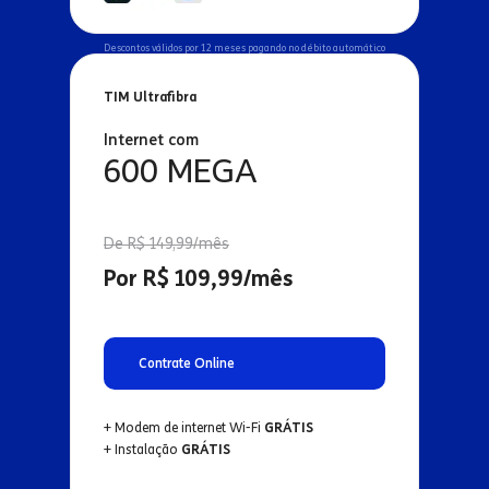
Descontos válidos por 12 meses pagando no débito automático
TIM Ultrafibra
Internet com
600 MEGA
De R$ 149,99/mês
Por R$ 109,99/mês
Contrate Online
+ Modem de internet Wi-Fi
GRÁTIS
+ Instalação
GRÁTIS