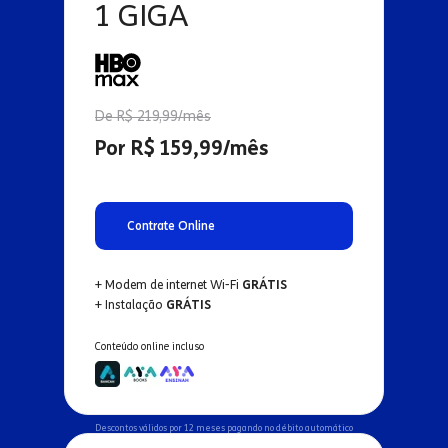
1 GIGA
De R$ 219,99/mês
Por R$ 159,99/mês
Contrate Online
+ Modem de internet Wi-Fi
GRÁTIS
+ Instalação
GRÁTIS
Conteúdo online incluso
Descontos válidos por 12 meses pagando no débito automático