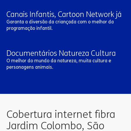
Canais Infantis, Cartoon Network já
Garanta a diversão da criançada com o melhor da
programação infantil.
Documentários Natureza Cultura
O melhor do mundo da natureza, muita cultura e
personagens animais.
Cobertura internet fibra
Jardim Colombo, São