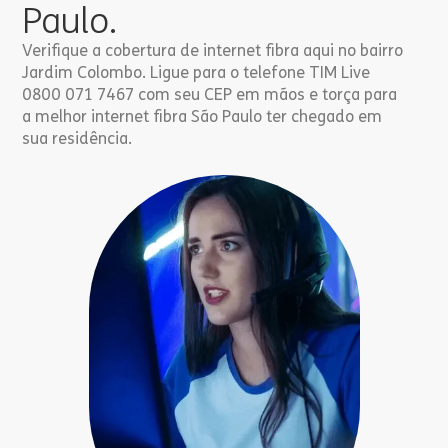
Paulo.
Verifique a cobertura de internet fibra aqui no bairro
Jardim Colombo. Ligue para o telefone TIM Live
0800 071 7467 com seu CEP em mãos e torça para
a melhor internet fibra São Paulo ter chegado em
sua residência.