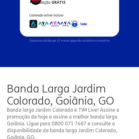
+ Instalação
GRÁTIS
Conteúdo online incluso
Descontos válidos por 12 meses pagando no débito automático
Banda Larga Jardim
Colorado, Goiânia, GO
Banda larga Jardim Colorado é TIM Live! Assine a
promoção de hoje e assine a melhor banda larga
Goiânia. Ligue para 0800 071 7467 e consulte a
disponibilidade de banda larga Jardim Colorado,
Goiânia, GO.