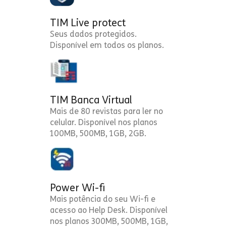
TIM Live protect
Seus dados protegidos.
Disponível em todos os planos.
TIM Banca Virtual
Mais de 80 revistas para ler no
celular. Disponível nos planos
100MB, 500MB, 1GB, 2GB.
Power Wi-fi
Mais potência do seu Wi-fi e
acesso ao Help Desk. Disponível
nos planos 300MB, 500MB, 1GB,