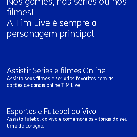
Nos games, nas séries ou nos
filmes!
A Tim Live é sempre a
personagem principal
Assistir Séries e filmes Online
Assista seus filmes e seriados favoritos com as
opções de canais online TIM Live
Esportes e Futebol ao Vivo
Assista futebol ao vivo e comemore as vitórias do seu
time do coração.