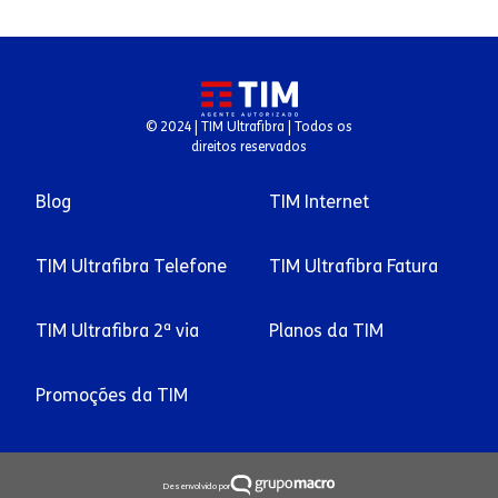
© 2024 | TIM Ultrafibra | Todos os
direitos reservados
Blog
TIM Internet
TIM Ultrafibra Telefone
TIM Ultrafibra Fatura
TIM Ultrafibra 2ª via
Planos da TIM
Promoções da TIM
Desenvolvido por