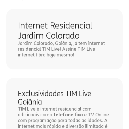
Internet Residencial
Jardim Colorado
Jardim Colorado, Goiânia, já tem internet
residencial TIM Live! Assine TIM Live
internet fibra hoje mesmo!
Exclusividades TIM Live
Goiânia
TIM Live é internet residencial com
adicionais como
telefone fixo
e TV Online
com programação para todas as idades. A
internet mais rápida e diversão ilimitada é