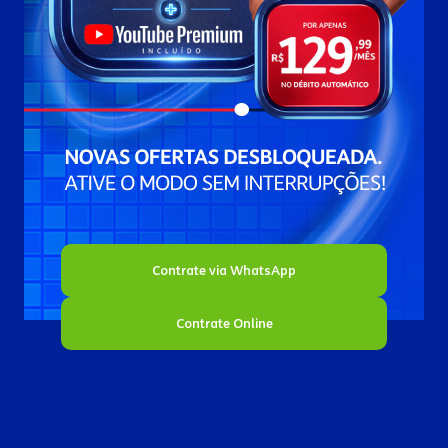
Contrate via WhatsApp
Contrate Online