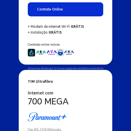
Contrate Online
+ Modem de internet Wi-Fi
GRÁTIS
+ Instalação
GRÁTIS
Conteúdo online incluso
Descontos válidos por 12 meses pagando no débito automático
TIM Ultrafibra
Internet com
700 MEGA
De R$ 159,99/mês