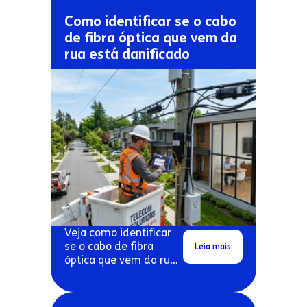
Como identificar se o cabo
de fibra óptica que vem da
rua está danificado
Veja como identificar
se o cabo de fibra
Leia mais
óptica que vem da rua
pode estar danificado.