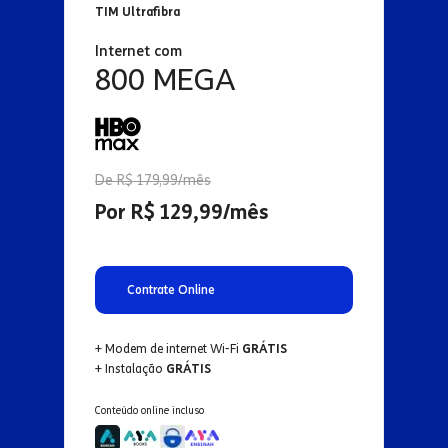
TIM Ultrafibra
Internet com
800 MEGA
De R$ 179,99/mês
Por R$ 129,99/mês
Contrate Online
+ Modem de internet Wi-Fi
GRÁTIS
+ Instalação
GRÁTIS
Conteúdo online incluso