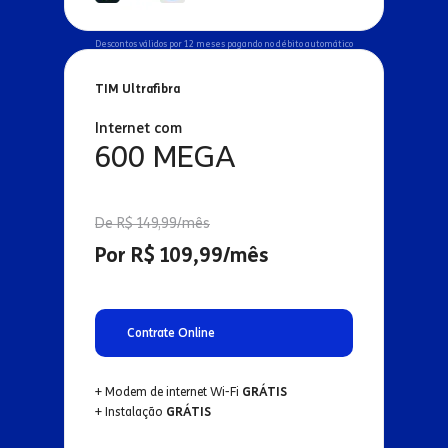
Descontos válidos por 12 meses pagando no débito automático
TIM Ultrafibra
Internet com
600 MEGA
De R$ 149,99/mês
Por R$ 109,99/mês
Contrate Online
+ Modem de internet Wi-Fi
GRÁTIS
+ Instalação
GRÁTIS