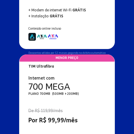
+ Modem de internet Wi-Fi
GRÁTIS
+ Instalação
GRÁTIS
Conteúdo online incluso
Descontos válidos por 12 meses pagando no débito automático
MENOR PREÇO
TIM Ultrafibra
Internet com
700 MEGA
PLANO 700MB (500MB + 200MB)
De R$ 119,99/mês
Por R$ 99,99/mês