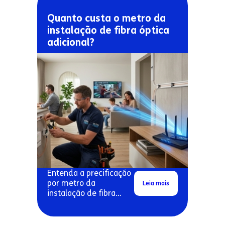
Quanto custa o metro da
instalação de fibra óptica
adicional?
Entenda a precificação
por metro da
Leia mais
instalação de fibra
óptica, explorando os
fatores que
determinam seu custo.