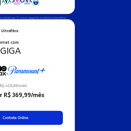
os válidos por 12 meses pagando no débito automático
 Ultrafibra
ernet com
 GIGA
R$ 419,99/mês
r R$ 369,99/mês
Contrate Online