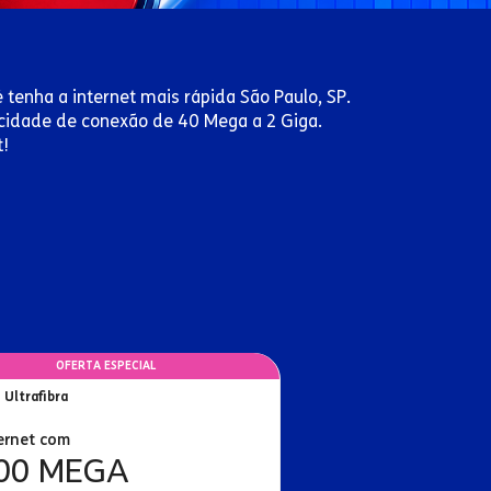
 tenha a internet mais rápida São Paulo, SP.
locidade de conexão de 40 Mega a 2 Giga.
t!
OFERTA ESPECIAL
 Ultrafibra
ernet com
00 MEGA