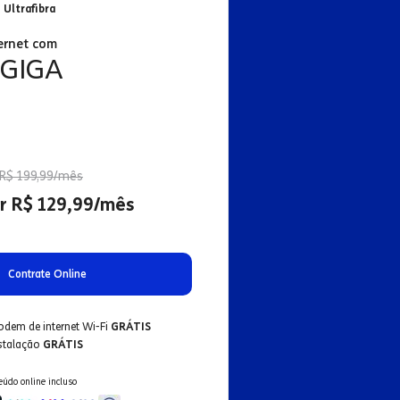
 Ultrafibra
ernet com
 GIGA
R$ 199,99/mês
r R$ 129,99/mês
Contrate Online
odem de internet Wi-Fi
GRÁTIS
nstalação
GRÁTIS
eúdo online incluso