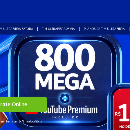
IM ULTRAFIBRA FATURA
TIM ULTRAFIBRA 2ª VIA
PLANOS DA TIM ULTRAFIBRA
rate Online
 em tim.com.br/timultrafibra.