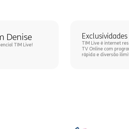
im Denise
Exclusividades
TIM Live é internet r
encial TIM Live!
TV Online com program
rápida e diversão ilimi