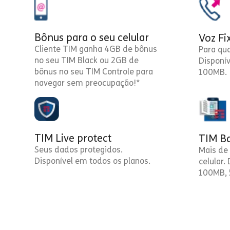
Bônus para o seu celular
Voz Fi
Cliente TIM ganha 4GB de bônus
Para qu
no seu TIM Black ou 2GB de
Disponí
bônus no seu TIM Controle para
100MB.
navegar sem preocupação!*
TIM Live protect
TIM Ba
Seus dados protegidos.
Mais de 
Disponível em todos os planos.
celular.
100MB, 