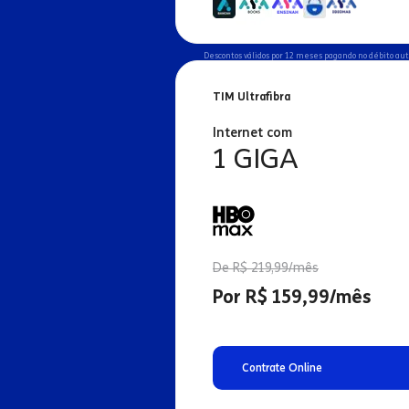
Descontos válidos por 12 meses pagando no débito au
TIM Ultrafibra
Internet com
1 GIGA
De R$ 219,99/mês
Por R$ 159,99/mês
Contrate Online