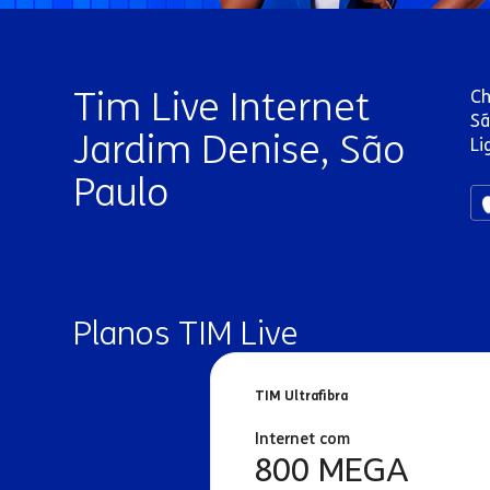
Tim Live Internet
Ch
Sã
Jardim Denise, São
Li
Paulo
Planos TIM Live
TIM Ultrafibra
Internet com
800 MEGA