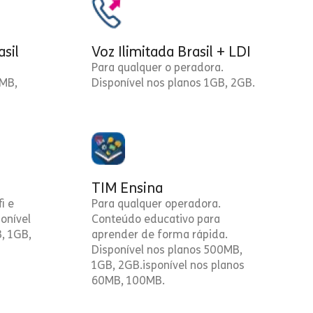
asil
Voz Ilimitada Brasil + LDI
Para qualquer o peradora.
0MB,
Disponível nos planos 1GB, 2GB.
TIM Ensina
i e
Para qualquer operadora.
onível
Conteúdo educativo para
, 1GB,
aprender de forma rápida.
Disponível nos planos 500MB,
1GB, 2GB.isponível nos planos
60MB, 100MB.