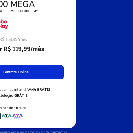
00 MEGA
NO 600MB + GLOBOPLAY
R$ 159,99/mês
r R$ 119,99/mês
Contrate Online
odem de internet Wi-Fi
GRÁTIS
nstalação
GRÁTIS
eúdo online incluso
os válidos por 12 meses pagando no débito automático