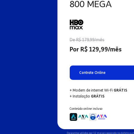
800 MEGA
De R$ 179,99/mês
Por R$ 129,99/mês
Contrate Online
+ Modem de internet Wi-Fi
GRÁTIS
+ Instalação
GRÁTIS
Conteúdo online incluso
Descontos válidos por 12 meses pagando no débito au