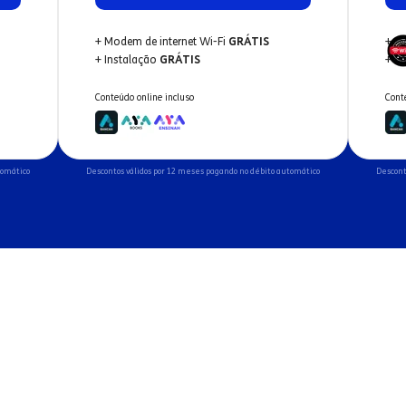
+ Modem de internet Wi-Fi
GRÁTIS
+ M
+ Instalação
GRÁTIS
+ I
Conteúdo online incluso
Cont
tomático
Descontos válidos por 12 meses pagando no débito automático
Descont