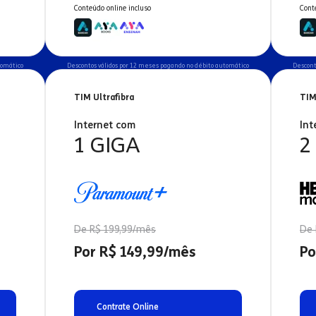
Conteúdo online incluso
Cont
tomático
Descontos válidos por 12 meses pagando no débito automático
Descont
TIM Ultrafibra
TIM
Internet com
Int
1 GIGA
2
De R$ 199,99/mês
De 
Por R$ 149,99/mês
Po
Contrate Online