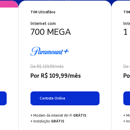
TIM Ultrafibra
TIM
Internet com
Int
700 MEGA
1
De R$ 159,99/mês
De 
Por R$ 109,99/mês
Po
Contrate Online
+ Modem de internet Wi-Fi
GRÁTIS
+ M
+ Instalação
GRÁTIS
+ I