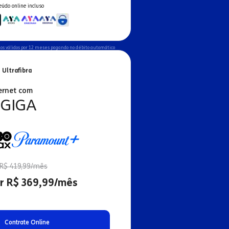
eúdo online incluso
os válidos por 12 meses pagando no débito automático
 Ultrafibra
ernet com
 GIGA
R$ 419,99/mês
r R$ 369,99/mês
Contrate Online