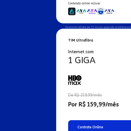
Conteúdo online incluso
Descontos válidos por 12 meses pagando no débito au
TIM Ultrafibra
Internet com
1 GIGA
De R$ 219,99/mês
Por R$ 159,99/mês
Contrate Online