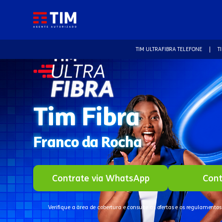
TIM ULTRAFIBRA TELEFONE
T
Tim Fibra
Franco da Rocha
Contrate via WhatsApp
Cont
Verifique a área de cobertura e consulte as ofertas e os regulamentos