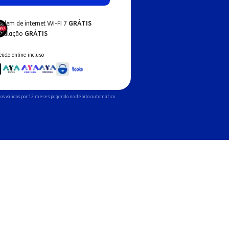
odem de internet WI-FI 7
GRÁTIS
nstalação
GRÁTIS
eúdo online incluso
os válidos por 12 meses pagando no débito automático