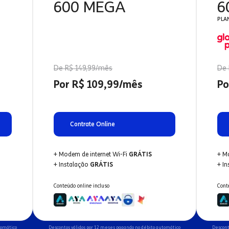
600 MEGA
6
PLA
De R$ 149,99/mês
De 
Por R$ 109,99/mês
Po
Contrate Online
+ Modem de internet Wi-Fi
GRÁTIS
+ M
+ Instalação
GRÁTIS
+ I
Conteúdo online incluso
Cont
tomático
Descontos válidos por 12 meses pagando no débito automático
Descont