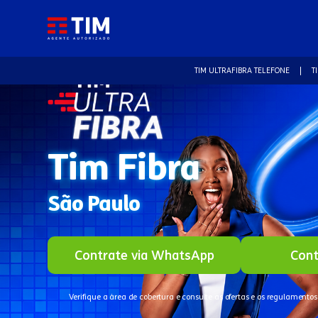
TIM ULTRAFIBRA TELEFONE
T
Tim Fibra
São Paulo
Contrate via WhatsApp
Cont
Verifique a área de cobertura e consulte as ofertas e os regulamentos