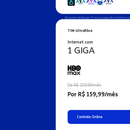
Descontos válidos por 12 meses pagando no débito au
TIM Ultrafibra
Internet com
1 GIGA
De R$ 219,99/mês
Por R$ 159,99/mês
Contrate Online