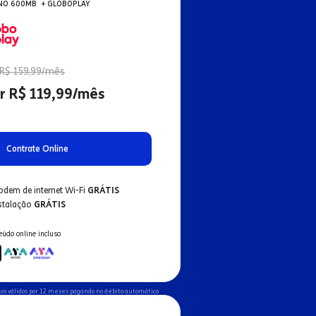
NO 600MB + GLOBOPLAY
R$ 159,99/mês
r R$ 119,99/mês
Contrate Online
odem de internet Wi-Fi
GRÁTIS
nstalação
GRÁTIS
eúdo online incluso
os válidos por 12 meses pagando no débito automático