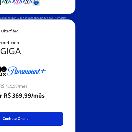
os válidos por 12 meses pagando no débito automático
 Ultrafibra
ernet com
 GIGA
R$ 419,99/mês
r R$ 369,99/mês
Contrate Online