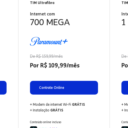
TIM Ultrafibra
TIM
Internet com
Int
700 MEGA
1
De R$ 159,99/mês
De 
Por R$ 109,99/mês
Po
Contrate Online
+ Modem de internet Wi-Fi
GRÁTIS
+ M
+ Instalação
GRÁTIS
+ I
Conteúdo online incluso
Cont