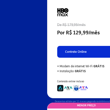
De R$ 179,99/mês
Por R$ 129,99/mês
Contrate Online
+ Modem de internet Wi-Fi
GRÁTIS
+ Instalação
GRÁTIS
Conteúdo online incluso
Descontos válidos por 12 meses pagando no débito au
MENOR PREÇO