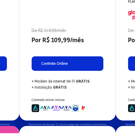
PLA
De R$ 149,99/mês
De 
Por R$ 109,99/mês
Po
Contrate Online
+ Modem de internet Wi-Fi
GRÁTIS
+ M
+ Instalação
GRÁTIS
+ I
Conteúdo online incluso
Cont
tomático
Descontos válidos por 12 meses pagando no débito automático
Descont