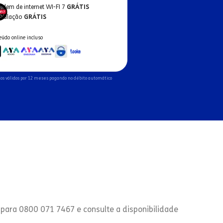
odem de internet WI-FI 7
GRÁTIS
nstalação
GRÁTIS
eúdo online incluso
os válidos por 12 meses pagando no débito automático
 para 0800 071 7467 e consulte a disponibilidade