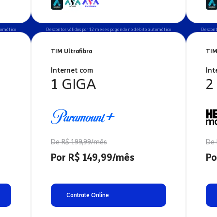
tomático
Descontos válidos por 12 meses pagando no débito automático
Descont
TIM Ultrafibra
TIM
Internet com
Int
1 GIGA
2
De R$ 199,99/mês
De 
Por R$ 149,99/mês
Po
Contrate Online