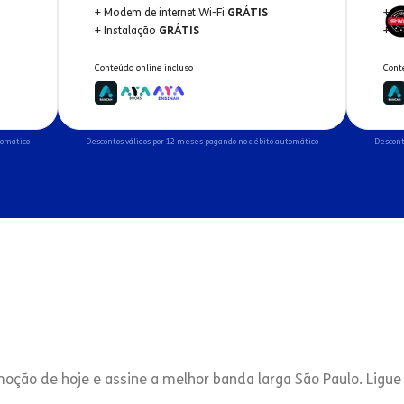
+ Modem de internet Wi-Fi
GRÁTIS
+ M
+ Instalação
GRÁTIS
+ I
Conteúdo online incluso
Cont
tomático
Descontos válidos por 12 meses pagando no débito automático
Descont
moção de hoje e assine a melhor banda larga São Paulo. Ligue