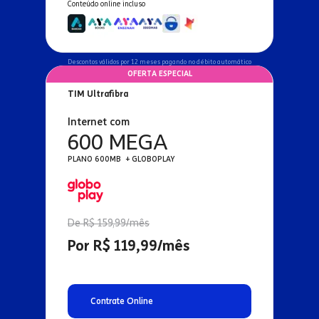
Conteúdo online incluso
Descontos válidos por 12 meses pagando no débito automático
OFERTA ESPECIAL
TIM Ultrafibra
Internet com
600 MEGA
PLANO 600MB + GLOBOPLAY
De R$ 159,99/mês
Por R$ 119,99/mês
Contrate Online