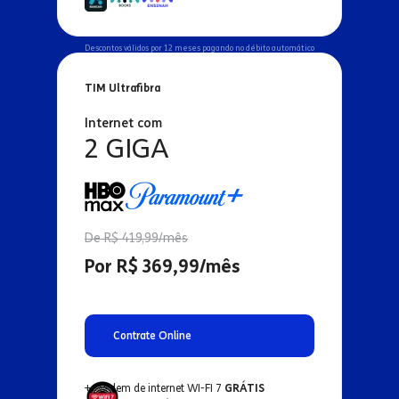
Descontos válidos por 12 meses pagando no débito automático
TIM Ultrafibra
Internet com
2 GIGA
De R$ 419,99/mês
Por R$ 369,99/mês
Contrate Online
+ Modem de internet WI-FI 7
GRÁTIS