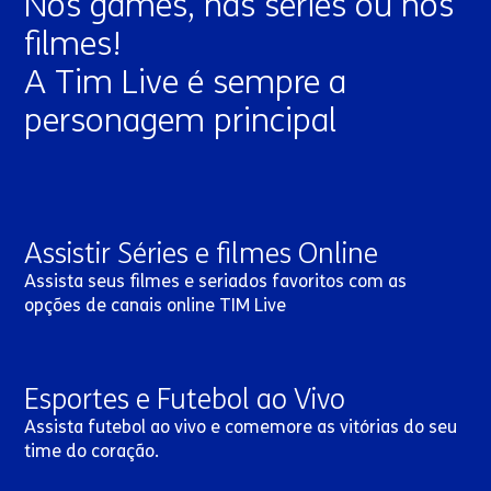
Nos games, nas séries ou nos
filmes!
A Tim Live é sempre a
personagem principal
Assistir Séries e filmes Online
Assista seus filmes e seriados favoritos com as
opções de canais online TIM Live
Esportes e Futebol ao Vivo
Assista futebol ao vivo e comemore as vitórias do seu
time do coração.