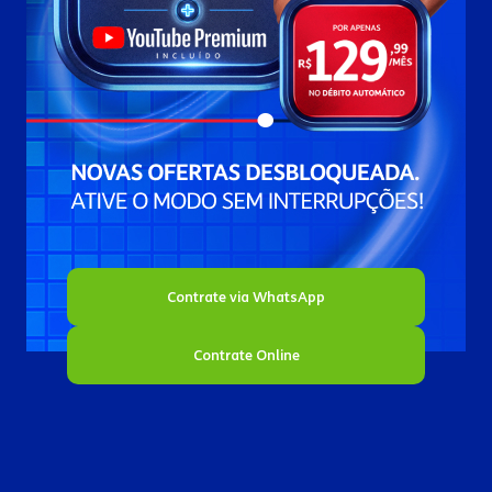
Contrate via WhatsApp
Contrate Online