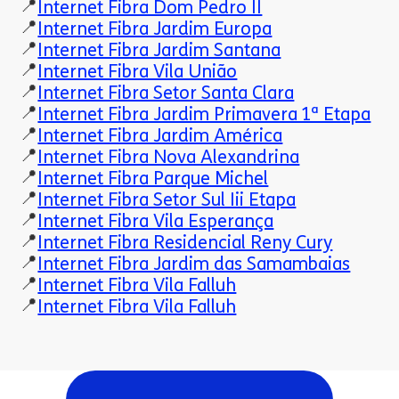
📍
Internet Fibra Dom Pedro II
📍
Internet Fibra Jardim Europa
📍
Internet Fibra Jardim Santana
📍
Internet Fibra Vila União
📍
Internet Fibra Setor Santa Clara
📍
Internet Fibra Jardim Primavera 1ª Etapa
📍
Internet Fibra Jardim América
📍
Internet Fibra Nova Alexandrina
📍
Internet Fibra Parque Michel
📍
Internet Fibra Setor Sul Iii Etapa
📍
Internet Fibra Vila Esperança
📍
Internet Fibra Residencial Reny Cury
📍
Internet Fibra Jardim das Samambaias
📍
Internet Fibra Vila Falluh
📍
Internet Fibra Vila Falluh