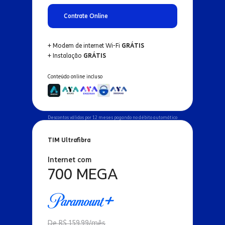
Contrate Online
+ Modem de internet Wi-Fi
GRÁTIS
+ Instalação
GRÁTIS
Conteúdo online incluso
Descontos válidos por 12 meses pagando no débito automático
TIM Ultrafibra
Internet com
700 MEGA
De R$ 159,99/mês