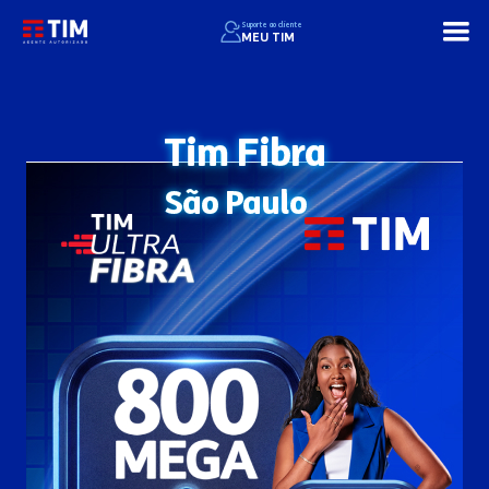
Suporte ao cliente
MEU TIM
Tim Fibra
São Paulo