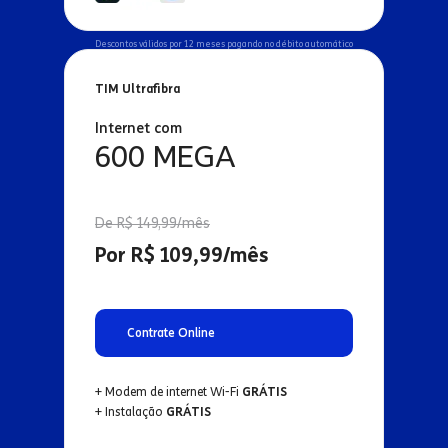
Descontos válidos por 12 meses pagando no débito automático
TIM Ultrafibra
Internet com
600 MEGA
De R$ 149,99/mês
Por R$ 109,99/mês
Contrate Online
+ Modem de internet Wi-Fi
GRÁTIS
+ Instalação
GRÁTIS