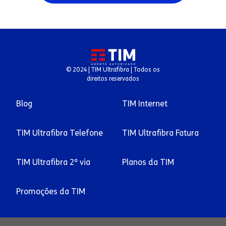
conexões residenciais.
© 2024 | TIM Ultrafibra | Todos os
direitos reservados
Blog
TIM Internet
TIM Ultrafibra Telefone
TIM Ultrafibra Fatura
TIM Ultrafibra 2ª via
Planos da TIM
Promoções da TIM