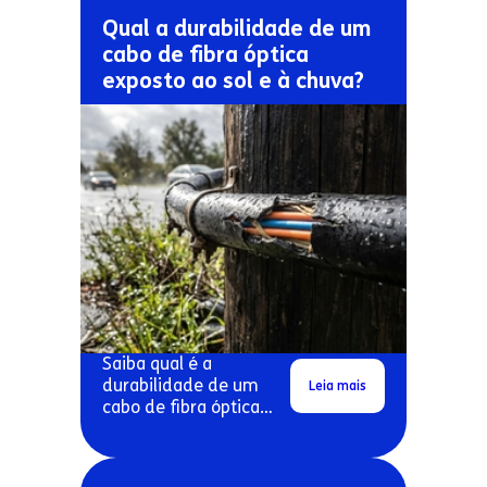
Qual a durabilidade de um
cabo de fibra óptica
exposto ao sol e à chuva?
Saiba qual é a
durabilidade de um
Leia mais
cabo de fibra óptica
exposto ao sol e à
chuva.