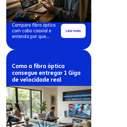
Compare fibra óptica
com cabo coaxial e
Leia mais
entenda por que
conexões antigas
costumam travar mais.
Como a fibra óptica
consegue entregar 1 Giga
de velocidade real