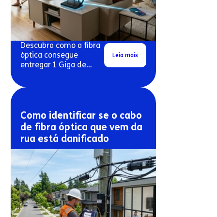
Descubra como a fibra
óptica consegue
Leia mais
entregar 1 Giga de
velocidade real em
conexões residenciais.
Como identificar se o cabo
de fibra óptica que vem da
rua está danificado