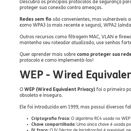
Descubra os principais protocolos de segurança p
proteger sua conexão contra ameaças.
Redes sem fio
são convenientes, mas vulneráveis a
c
omo WPA3 (o mais recente e seguro), WPA2 (ainda 
Outros recursos como filtragem MAC, VLAN e firew
mantenha seu roteador atualizado, use senhas fort
Quer aprender mais sobre
como proteger sua rede
protocolo e como implementá-los!
WEP - Wired Equivalen
O
WEP (Wired Equivalent Privacy)
foi o primeiro p
obsoleto e inseguro.
Ele foi introduzido em 1999, mas possui diversas fa
Criptografia fraca:
O algoritmo RC4 usado no WEP 
Chave compartilhada:
Uma única chave é usada por 
IV fraco:
O IV (Vector de Inicialização) é previsível,