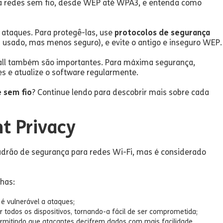
ara redes sem fio, desde WEP até WPA3, e entenda como
 ataques. Para protegê-las, use
protocolos de segurança
usado, mas menos seguro), e evite o antigo e inseguro WEP
all também são importantes. Para máxima segurança,
es e atualize o software regularmente.
 sem fio
? Continue lendo para descobrir mais sobre cada
t Privacy
adrão de segurança para redes Wi-Fi, mas é considerado
lhas:
é vulnerável a ataques;
todos os dispositivos, tornando-a fácil de ser comprometida;
 permitindo que atacantes decifrem dados com mais facilidade.