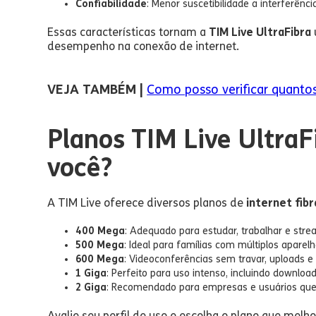
Confiabilidade
: Menor suscetibilidade a interferênci
Essas características tornam a
TIM Live UltraFibra
desempenho na conexão de internet.
VEJA TAMBÉM |
Como posso verificar quantos
Planos TIM Live UltraFi
você?
A TIM Live oferece diversos planos de
internet fib
400 Mega
: Adequado para estudar, trabalhar e str
500 Mega
: Ideal para famílias com múltiplos aparel
600 Mega
: Videoconferências sem travar, uploads 
1 Giga
: Perfeito para uso intenso, incluindo downlo
2 Giga
: Recomendado para empresas e usuários q
Avalie seu perfil de uso e escolha o plano que melh