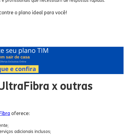
 e profissionais que necessitam de respostas rápidas.
ontre o plano ideal para você!
ltraFibra x outras
Fibra
oferece:
ente;
rviços adicionais inclusos;